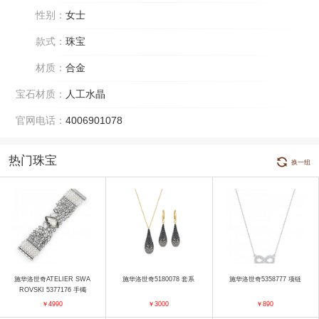
性别：
女士
款式：
珠宝
材质：
合金
宝石材质：
人工水晶
官网电话：
4006901078
热门珠宝
换一组
施华洛世奇ATELIER SWA
施华洛世奇5180078 套系
施华洛世奇5358777 项链
ROVSKI 5377176 手镯
￥4990
￥3000
￥890