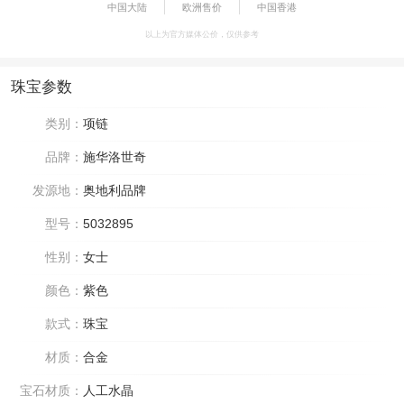
中国大陆
欧洲售价
中国香港
以上为官方媒体公价，仅供参考
珠宝参数
类别：
项链
品牌：
施华洛世奇
发源地：
奥地利品牌
型号：
5032895
性别：
女士
颜色：
紫色
款式：
珠宝
材质：
合金
宝石材质：
人工水晶