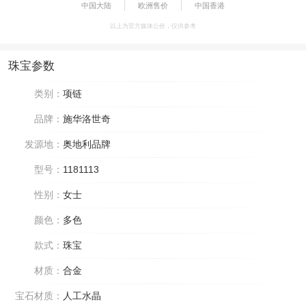
中国大陆
欧洲售价
中国香港
以上为官方媒体公价，仅供参考
珠宝参数
类别：
项链
品牌：
施华洛世奇
发源地：
奥地利品牌
型号：
1181113
性别：
女士
颜色：
多色
款式：
珠宝
材质：
合金
宝石材质：
人工水晶