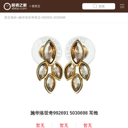
>
查珠宝
搜索
珠宝报价
>
施华洛世奇珠宝
>
992691 5030698
施华洛世奇992691 5030698 耳饰
暂无
暂无
暂无