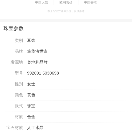
中国大陆
欧洲售价
中国香港
以上为官方媒体公价，仅供参考
珠宝参数
类别：
耳饰
品牌：
施华洛世奇
发源地：
奥地利品牌
型号：
992691 5030698
性别：
女士
颜色：
黄色
款式：
珠宝
材质：
合金
宝石材质：
人工水晶