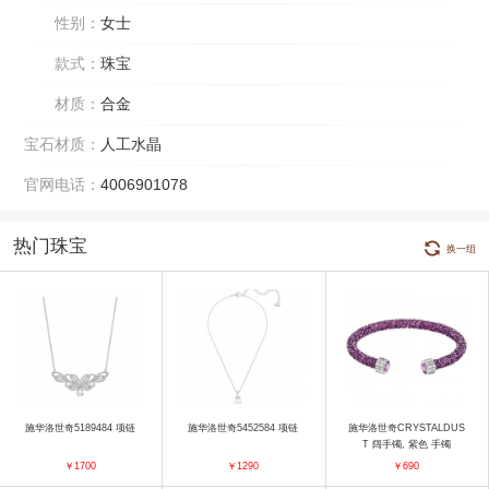
性别：
女士
款式：
珠宝
材质：
合金
宝石材质：
人工水晶
官网电话：
4006901078
热门珠宝
换一组
施华洛世奇5189484 项链
施华洛世奇5452584 项链
施华洛世奇CRYSTALDUS
T 阔手镯, 紫色 手镯
￥1700
￥1290
￥690