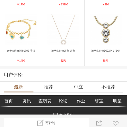
￥1700
￥15300
￥890
施华洛世奇5461796 手镯
施华洛世奇吊坠 吊坠
施华洛世奇5022441 项链
￥1490
暂无
暂无
用户评论
最新
推荐
中立
不推荐
首页
资讯
查腕表
论坛
作业
珠宝
明星
去电脑版
写评论
©2018腕表之家 m.xbiao.com