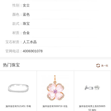
性别：
女士
颜色：
蓝色
款式：
珠宝
材质：
合金
宝石材质：
人工水晶
官网电话：
4006901078
热门珠宝
换一组
施华洛世奇5121451 手镯
施华洛世奇5009716 吊坠
施华洛世奇男士系列50605
53 袖扣