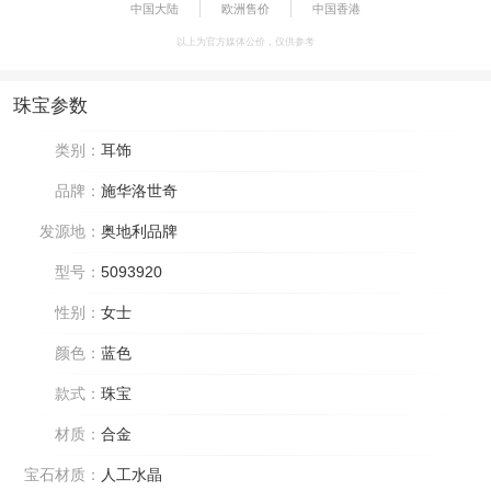
中国大陆
欧洲售价
中国香港
以上为官方媒体公价，仅供参考
珠宝参数
类别：
耳饰
品牌：
施华洛世奇
发源地：
奥地利品牌
型号：
5093920
性别：
女士
颜色：
蓝色
款式：
珠宝
材质：
合金
宝石材质：
人工水晶