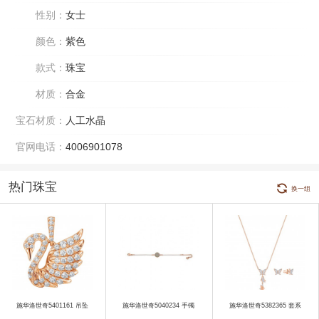
性别：
女士
颜色：
紫色
款式：
珠宝
材质：
合金
宝石材质：
人工水晶
官网电话：
4006901078
热门珠宝
换一组
施华洛世奇5401161 吊坠
施华洛世奇5040234 手镯
施华洛世奇5382365 套系