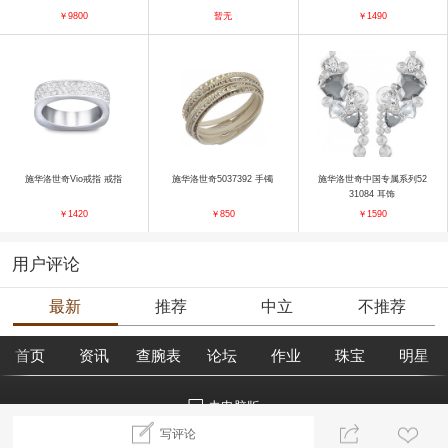
￥9800
暂无
￥1490
施华洛世奇Vio戒指 戒指
施华洛世奇5037392 手镯
施华洛世奇中国专属系列52
31084 耳饰
￥1420
￥850
￥1590
用户评论
最新
推荐
中立
不推荐
首页
资讯
查腕表
论坛
作业
珠宝
明星
去电脑版
写评论
©2018腕表之家 m.xbiao.com