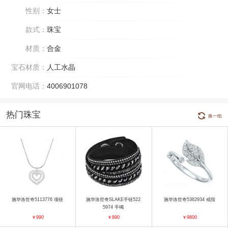
性别：
女士
款式：
珠宝
材质：
合金
宝石材质：
人工水晶
官网电话：
4006901078
热门珠宝
换一组
施华洛世奇5113776 项链
施华洛世奇SLAKE手链522
施华洛世奇5362934 戒指
5974 手镯
￥990
￥890
￥9800