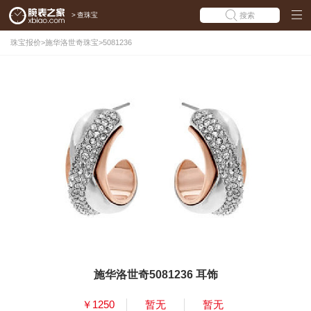
>
查珠宝
搜索
珠宝报价
>
施华洛世奇珠宝
>
5081236
施华洛世奇5081236 耳饰
￥1250
暂无
暂无