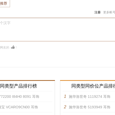
推荐
注册
更多帐
0个汉字
多网友的
！
同类型产品排行榜
同类型同价位产品排
1
72200 I84H0 8091 耳饰
施华洛世奇 1119274 耳饰
2
宝 VCARO9CN00 耳饰
施华洛世奇 5193949 耳饰