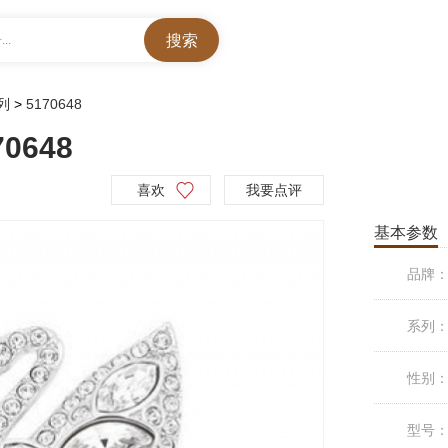
..
列
>
5170648
648
喜欢
我要点评
基本参数
品牌
系列
性别
型号