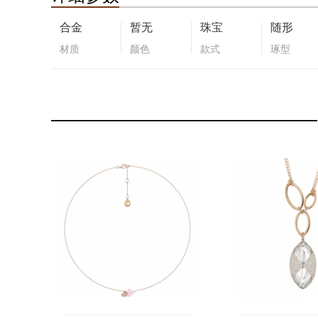
合金
暂无
珠宝
随形
材质
颜色
款式
琢型