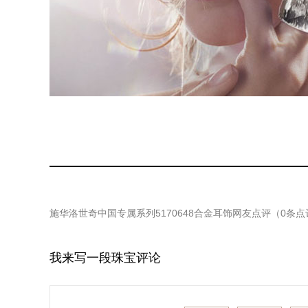
施华洛世奇中国专属系列5170648合金耳饰
网友点评（
0
条点
我来写一段珠宝评论