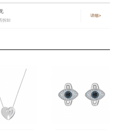
无
详细>
否拆卸