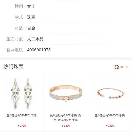
性别：
女士
款式：
珠宝
材质：
合金
宝石材质：
人工水晶
官网电话：
4006901078
热门珠宝
换一组
施华洛世奇5264974 耳饰
施华洛世奇GAVE 手镯, 白
施华洛世奇5495500 手镯
色, 镀玫瑰金色 手镯
￥1790
￥1490
￥1490