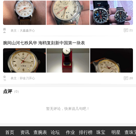
21
表主：大鑫鑫开心
腕间山河七秩风华 海鸥复刻新中国第一块表
20
表主：卯金刀开心
点评
（
0
）
暂无评论，快来说几句吧！
首页
资讯
查腕表
论坛
作业
排行榜
珠宝
明星
查珠