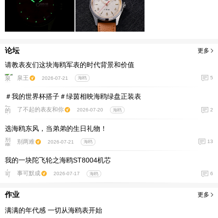
论坛
更多
请教表友们这块海鸥军表的时代背景和价值
泉王
5
2026-07-21
海鸥
＃我的世界杯搭子＃绿茵相映海鸥绿盘正装表
了不起的表友和你
2
2026-07-20
海鸥
选海鸥东风，当弟弟的生日礼物！
别两难
13
2026-07-21
海鸥
我的一块陀飞轮之海鸥ST8004机芯
事可默成
6
2026-07-17
海鸥
作业
更多
满满的年代感 一切从海鸥表开始