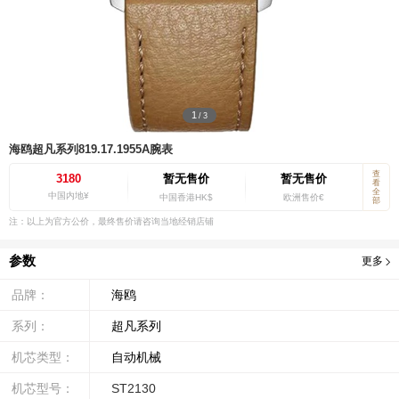
1
/
3
海鸥超凡系列819.17.1955A腕表
查
暂无售价
暂无售价
3180
看
全
中国内地¥
中国香港HK$
欧洲售价€
部
注：以上为官方公价，最终售价请咨询当地经销店铺
参数
更多
品牌：
海鸥
系列：
超凡系列
机芯类型：
自动机械
机芯型号：
ST2130