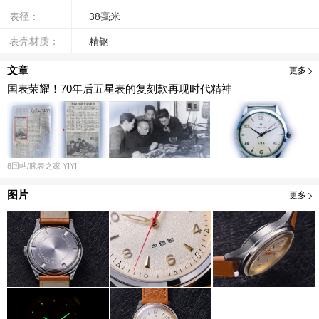
表径：
38毫米
表壳材质：
精钢
文章
更多
国表荣耀！70年后五星表的复刻款再现时代精神
8
回帖
/腕表之家
YIYI
图片
更多