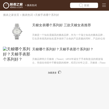
>
腕表热词
搜索
腕表之家首页
>
腕表热词
>
天梭手表哪个系列好
天梭女表哪个系列好 三款天梭女表推荐
天梭是一个知名度颇高的腕表品牌，作为一个瑞士知名的腕表品牌，
它在具有很高的知名度并保持了出色的产品质量的同时，产品价位却
不高，其出色的性价比使腕表获得了很多爱表人士的喜爱。天梭手表
不仅男表非常出色，女表同样时尚优雅。下面腕表之家就来介绍三款
天梭哪个系列好？天梭手表那个系列好？
天梭女表吧!天梭T-CLASSIC系列T95.1.183.31腕表 传承了经典与端
庄的设计理念，简约大方的精致设计与庄重典雅的配色选择，让您可
在任何时刻与场合佩戴，散发低调优雅的婉约气息。腕表银色和白色
天梭品牌简介天梭表（Tissot）1853年诞生于手表制造业的摇篮瑞
的搭配浑然天成，精细考究的细节处理与打磨工艺宛如母亲的关怀，
士。凭借在传统中不断创新的精神，经历150年之后，天梭表（Tisso
无微不至。ETA2671瑞士原装自动上链机芯，振频高达4赫兹，即每
t）的名字已遍布全球五大洲超过150多个国家，成为表坛中不朽的瑞
小时震动28800次，确保走时更
士名表品牌之一，并屡次获得国际殊荣及奖项。拥有150多年精湛制
加载更多
表历史的瑞士天梭表，自1853年起不断致力于精确完美的钟表制造，
在瑞士勒克•勒刻（Le Locle）的厂房所出品的腕表，皆以丰富的创
意、卓越的品质及巧夺天工的制表技术而名闻於世。 多个世纪以来推
出的划时代腕表更为人津津乐道，1904年专为俄国御用军官所制
的“沙皇表”、1953年推出全球首只自动世界时间腕表Navigator、197
1年推