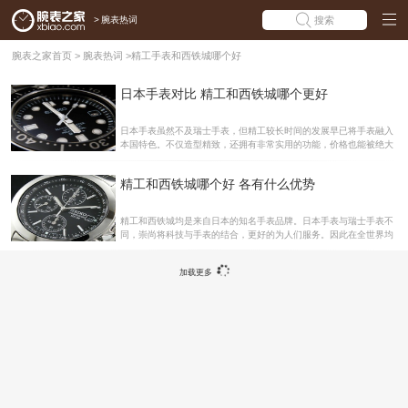
>
腕表热词
搜索
腕表之家首页
>
腕表热词
>
精工手表和西铁城哪个好
日本手表对比 精工和西铁城哪个更好
日本手表虽然不及瑞士手表，但精工较长时间的发展早已将手表融入
本国特色。不仅造型精致，还拥有非常实用的功能，价格也能被绝大
多数消费者所接受。精工和西铁城可以说是日本最好的手表品牌了，
那么他们之间对比哪个更好呢?下面腕表之家就为大家介绍。精工和
精工和西铁城哪个好 各有什么优势
西铁城对比 精工和西铁城都是日本品牌顶级腕表，其特点都是动能系
列。精工的历史比较悠久，其一直作为日本成功人士选择佩戴的腕表
之一，在1969年首次推出了石英表。精工的运动系列腕表是不错的，
精工和西铁城均是来自日本的知名手表品牌。日本手表与瑞士手表不
精工在东京奥运会后就一直是各大体育赛事的合作伙伴，世界各地的
同，崇尚将科技与手表的结合，更好的为人们服务。因此在全世界均
运动员和观众共同分享了一个个令人无比兴奋的伟大时刻。 西铁城的
拥有众多的使用者。那么有些朋友可能会问了，精工和西铁城哪个好
发展史和精工差不多，其前身是日本尚工舍时计研究所。1
呢?他们的优势各是什么呢?下面腕表之家就来为大家介绍一下。精工
加载更多
品牌简介 精工(SEIKO)，是一家著名的日本制表公司，始创于1881
年。公司原名为服部计时店，1892年改名为精工舍。1924年，发表
了第一只正式使用精工品牌的手表。1969年，精工、Berliget表推出
了世界上第一款指针式石英手表—SEIKO ASTRON35SQ。1995
年，精工舍与日本东方表公司共同创建了一间合资工厂。精工舍还是
电脑打印机制造商-