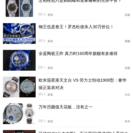
芝柏桂冠只是鹦鹉螺和皇家橡树的完美平替？
9
原创
品鉴
钢王也是卷王！罗杰杜彼杀入30万价位！
6
原创
视频
全蓝陶瓷王炸 真力时160周年旗舰有多难得
7
原创
品鉴
欧米茄星座天文台 VS 劳力士恒动1908型：奢华
级正装表对决
雷达超薄陶瓷腕表实拍
6
原创
文化
雷达表的市场变迁
万年历颜值天花板，没有之一
如果把时间拉回到中国市场的黄金阶段，雷达表曾经
5
原创
技术
是最早真正打入中国消费者认知的瑞士腕表品牌之一。19
79年，雷达表出现在中国改革开放后首支外资电视广告