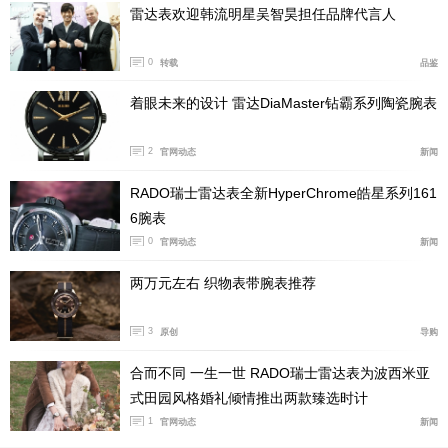
雷达表欢迎韩流明星吴智昊担任品牌代言人
0
转载
品鉴
着眼未来的设计 雷达DiaMaster钻霸系列陶瓷腕表
2
官网动态
新闻
RADO瑞士雷达表全新HyperChrome皓星系列161
6腕表
0
官网动态
新闻
两万元左右 织物表带腕表推荐
3
原创
导购
合而不同 一生一世 RADO瑞士雷达表为波西米亚
1986年首款Integral陶瓷腕表广告
式田园风格婚礼倾情推出两款臻选时计
此后，雷达不断把陶瓷材质推向更轻、更薄、更舒适
1
官网动态
新闻