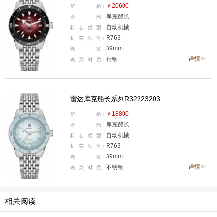
e-to-Edge无边一体式表镜
相关专利，随后又将
CVD化学
￥20600
价
格：
库克船长
系
列：
气相沉积技术
应用于蓝宝石表镜装配之中，为异形表镜、
自动机械
机
芯
类
型：
曲面表壳以及更具未来感的外观设计提供了可能。
R763
机
芯
型
号：
39mm
表
径：
真正让雷达进入高科技陶瓷时代的，是
1986年问世的I
详情 >
精钢
表
壳
材
质：
ntegral系列
。它首次将高科技陶瓷带入量产腕表之中，并
以表壳与表带之间更加连贯、一体的造型，呈现出当时非
常前卫的视觉效果。Integral的出现，让雷达从“防刮腕
雷达库克船长系列R32223203
表”的探索，进一步走向“高科技陶瓷腕表”的成熟表达。
￥18800
价
格：
库克船长
系
列：
自动机械
机
芯
类
型：
R763
机
芯
型
号：
39mm
表
径：
详情 >
不锈钢
表
壳
材
质：
相关阅读