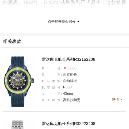
的腕表。1962年，
DiaStar钻星系列
正式诞生，这款被视
为
全球首款防刮腕表
的作品，也成为雷达“材质大师”之路
的起点。
点击展开剩余部分
相关表款
雷达库克船长系列R32152208
￥36600
价
格：
库克船长
系
列：
自动机械
机
芯
类
型：
R808
机
芯
型
号：
43mm
表
径：
详情 >
高科技陶瓷
表
壳
材
质：
在此之后，雷达并没有停留在“防刮”本身，而是继续
雷达库克船长系列R32223408
把材质创新与结构设计结合起来。1976年，品牌取得
Edg