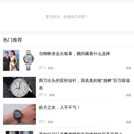
的方向。从全陶瓷表壳、一体式注塑成型，到2011年超薄
陶瓷腕表的推出，再到后来的皓星、真我、库克船长等系
列，雷达逐渐把陶瓷从一种技术材料，发展成了完整的品
暂无评论，快来说几句吧！
牌语言。与此同时，雷达也在陶瓷色彩上持续突破，从经
典黑色到白色、灰色、蓝色、红色等不同色调，让高科技
热门推荐
陶瓷不再只是冷峻、科技感的代名词，也有了更多日常佩
戴和审美表达的可能。
当蜘蛛侠走出银幕，腕间藏着什么选择
5
原创
导购
两万出头的双秒追针，国表真的敢“挑衅”百万级瑞
表
10
原创
品鉴
皓月之灰，入手不亏！
7
原创
品鉴