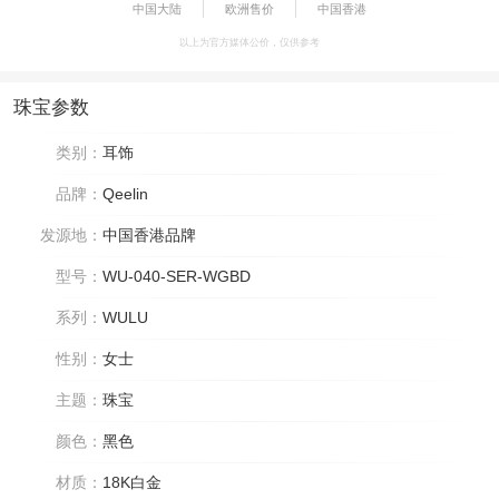
中国大陆
欧洲售价
中国香港
以上为官方媒体公价，仅供参考
珠宝参数
类别：
耳饰
品牌：
Qeelin
发源地：
中国香港品牌
型号：
WU-040-SER-WGBD
系列：
WULU
性别：
女士
主题：
珠宝
颜色：
黑色
材质：
18K白金