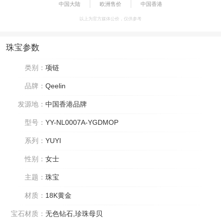
中国大陆
欧洲售价
中国香港
以上为官方媒体公价，仅供参考
珠宝参数
类别：
项链
品牌：
Qeelin
发源地：
中国香港品牌
型号：
YY-NL0007A-YGDMOP
系列：
YUYI
性别：
女士
主题：
珠宝
材质：
18K黄金
宝石材质：
无色钻石,珍珠母贝