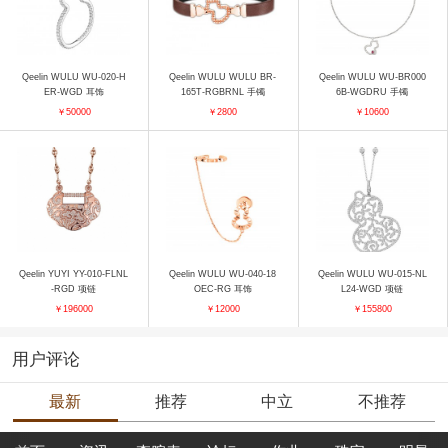
Qeelin WULU WU-020-H
Qeelin WULU WULU BR-
Qeelin WULU WU-BR000
ER-WGD 耳饰
165T-RGBRNL 手镯
6B-WGDRU 手镯
￥50000
￥2800
￥10600
Qeelin YUYI YY-010-FLNL
Qeelin WULU WU-040-18
Qeelin WULU WU-015-NL
-RGD 项链
OEC-RG 耳饰
L24-WGD 项链
￥196000
￥12000
￥155800
用户评论
最新
推荐
中立
不推荐