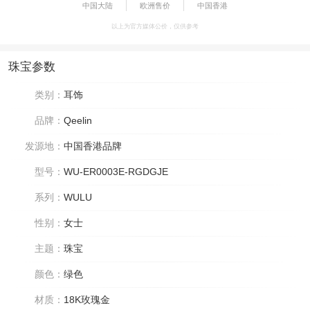
中国大陆
欧洲售价
中国香港
以上为官方媒体公价，仅供参考
珠宝参数
类别：
耳饰
品牌：
Qeelin
发源地：
中国香港品牌
型号：
WU-ER0003E-RGDGJE
系列：
WULU
性别：
女士
主题：
珠宝
颜色：
绿色
材质：
18K玫瑰金