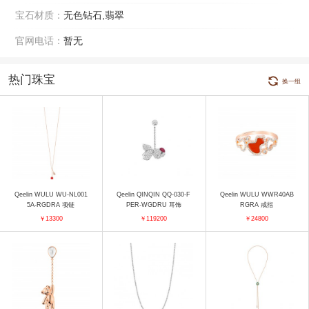
宝石材质：
无色钻石,翡翠
官网电话：
暂无
热门珠宝
换一组
Qeelin WULU WU-NL001
Qeelin QINQIN QQ-030-F
Qeelin WULU WWR40AB
5A-RGDRA 项链
PER-WGDRU 耳饰
RGRA 戒指
￥13300
￥119200
￥24800