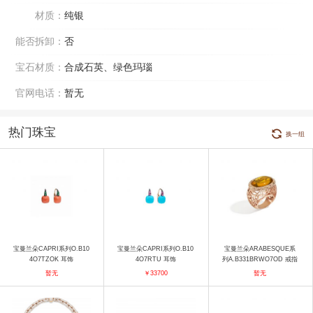
材质：
纯银
能否拆卸：
否
宝石材质：
合成石英、绿色玛瑙
官网电话：
暂无
热门珠宝
换一组
宝曼兰朵CAPRI系列O.B10
宝曼兰朵CAPRI系列O.B10
宝曼兰朵ARABESQUE系
4O7TZOK 耳饰
4O7RTU 耳饰
列A.B331BRWO7OD 戒指
暂无
￥33700
暂无