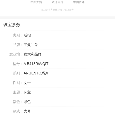
中国大陆
欧洲售价
中国香港
以上为官方媒体公价，仅供参考
珠宝参数
类别：
戒指
品牌：
宝曼兰朵
发源地：
意大利品牌
型号：
A.B418R/A/QIT
系列：
ARGENTO系列
性别：
女士
主题：
珠宝
颜色：
绿色
款式：
大号