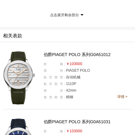
点击展开剩余部分
相关表款
伯爵PIAGET POLO 系列G0A51012
￥103000
价
格：
PIAGET POLO
系
列：
自动机械
机
芯
类
型：
在初代伯爵Polo腕表上，圆模雕刻装饰定义了整枚腕
1110P
机
芯
型
号：
表的形态，将表壳与表带融合为一个连续的整体。而在现
42mm
表
径：
详情 >
精钢
代款伯爵 Polo腕表中，这一装饰元素的运用方式则成为
表
壳
材
质：
了一种视觉标识，被应用于表盘之上，而非将表盘、表壳
和表带融为一体，旨在让整个系列腕表呈现出统一的延续
伯爵PIAGET POLO 系列G0A51031
感。
￥103000
价
格：