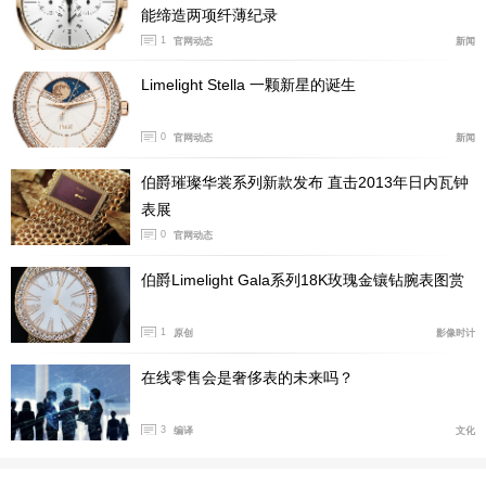
能缔造两项纤薄纪录
市场，其表款主打不锈钢材质，定价更为亲民。尽管这款
1
官网动态
新闻
表在市场层面上具备合理性，但其自身独特的品牌辨识度
却略显不足。
Limelight Stella 一颗新星的诞生
0
官网动态
新闻
伯爵璀璨华裳系列新款发布 直击2013年日内瓦钟
表展
0
官网动态
伯爵Limelight Gala系列18K玫瑰金镶钻腕表图赏
1
原创
影像时计
在线零售会是奢侈表的未来吗？
3
编译
文化
全新的Polo印记腕表之所以会更受大家喜爱，我认为
除了圆模雕刻装饰，部分还是要归功于其优雅随性的风