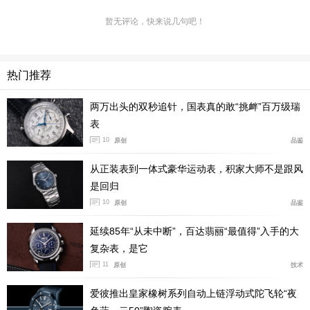
格，它的纤薄足以塞进衬衫袖口，同时又质感十足，搭配
暂无评论，快来说几句吧！
休闲海滩装也毫不逊色，并且与鹦鹉螺和爱皇家橡树一
样，它采用中性设计，不同尺寸都能展现出色效果。另
外，为了契合它奢华的定位，表壳除了大面积的镜面抛光
热门推荐
以外，最主要就是表壳正面和侧面都做了极为犀利且细腻
两万出头的双秒追针，国表真的敢“挑衅”百万级瑞
的缎面拉丝拉磨，要知道这种打磨级别的表壳和细节到位
表
的表盘，在如今绝对算是百分百的第一梯队。虽然这种缎
10
原创
品鉴
面拉丝的表壳不是特别耐划，但这并不是向奢华妥协的理
从正装表到一体式豪华运动表，积家大师不是跟风
由！
是回归
10
原创
品鉴
延续85年“从未中断”，百达翡丽“最值得”入手的大
复杂表，是它
11
原创
技术
爱彼推出皇家橡树系列自动上链浮动式陀飞轮“夜