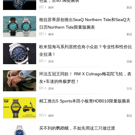
色蓝，云50”陶瓷腕表
2
编译
新品
格拉苏蒂原创推出SeaQ Northern Tide和SeaQ大
日历Northern Tide限量版腕表
3
编译
新品
与2016款一样，Polo印记系列腕表同样搭载了自动上
欧米茄海马系列居然也有小众款？专业性和性价比
链的1110P机芯，该机芯源自21世纪初推出的800P机芯，
全拉满！
是一款经过验证且可靠的自制机芯，厚度仅为4毫米，对
7
原创
品鉴
于标准自动机芯而言，这一厚度非常纤薄。在机芯装饰方
环法五冠王同款！ RM X Colnago梅花陀飞轮，表
面，伯爵同样展示出了其精湛的工艺，夹板饰有环形日内
友+车迷的终极梦想！
瓦波纹，主夹板饰有珍珠纹，石板灰色的摆陀镌刻着精致
3
原创
文化
的伯爵家族徽章，雕刻工艺可以说远超行业标准，其纹样
和伯爵品牌字样的边框都极为清晰利落。我还是那句话，
精工推出5 Sports本田小板凳HDB010限量版腕表
如果伯爵能把这枚机芯升级为无卡度游丝就实在就太完美
6
编译
新品
了！
买不到的鹦鹉螺，不如先用这三只做过渡