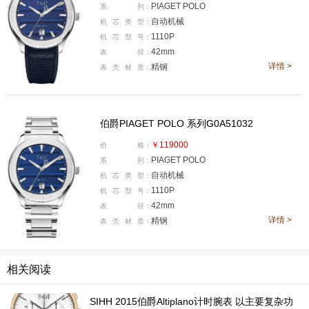
PIAGET POLO
系
列：
自动机械
机
芯
类
型：
1110P
机
芯
型
号：
42mm
表
径：
详情 >
精钢
表
壳
材
质：
伯爵PIAGET POLO 系列G0A51032
￥119000
价
格：
PIAGET POLO
系
列：
自动机械
机
芯
类
型：
1110P
机
芯
型
号：
这一转变同时也反映了Polo系列自身的演变，随着时
42mm
表
径：
详情 >
精钢
表
壳
材
质：
间的推移，它从单一的设计理念演变为风格更为多元的系
列，尤其是在21世纪初，Polo FortyFive等款式将该系列
推向了传统运动表领域，而2016年推出的伯爵 Polo S则
相关阅读
试图扭转这一发展轨迹，采用了契合豪华运动的全新设计
SIHH 2015伯爵Altiplano计时腕表 以主要复杂功
语言，从此标志着伯爵正式杀入了已成红海的豪华运动表