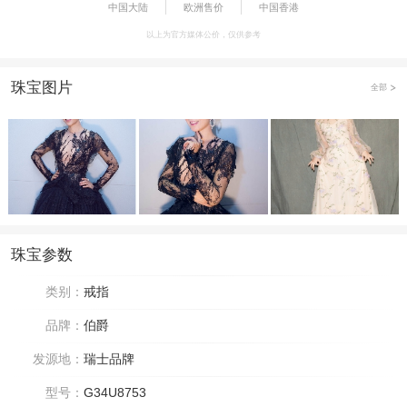
中国大陆
欧洲售价
中国香港
以上为官方媒体公价，仅供参考
珠宝图片
全部
珠宝参数
类别：
戒指
品牌：
伯爵
发源地：
瑞士品牌
型号：
G34U8753