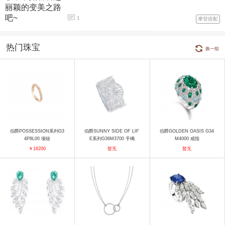
1
摩登搭配
热门珠宝
换一组
伯爵POSSESSION系列G3
伯爵SUNNY SIDE OF LIF
伯爵GOLDEN OASIS G34
4P8L00 项链
E系列G36M3700 手镯
M4000 戒指
￥16200
暂无
暂无