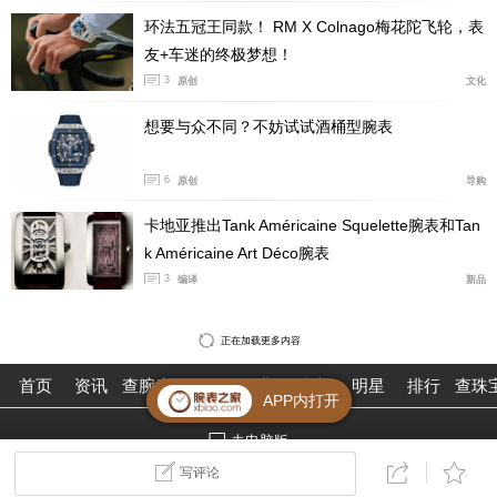
环法五冠王同款！ RM X Colnago梅花陀飞轮，表
友+车迷的终极梦想！
3
原创
文化
想要与众不同？不妨试试酒桶型腕表
6
原创
导购
卡地亚推出Tank Américaine Squelette腕表和Tan
k Américaine Art Déco腕表
3
编译
新品
正在加载更多内容
首页
资讯
查腕表
论坛
作业
珠宝
明星
排行
查珠
APP内打开
帕玛强尼Carillon Tourbillon周年纪念腕表随附珍珠灰
去电脑版
色鳄鱼皮表带，搭配18K白金针扣，限量发行仅5枚。
©2026腕表之家 m.xbiao.com
写评论
（图/文 腕表之家 许朝阳）