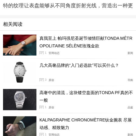
特的纹理让表盘能够从不同角度折射光线，营造出一种更
温暖、更具手工质感的视觉效果。
相关阅读
真我至上 帕玛强尼圣诞节倾情巨献TONDA MÉTR
OPOLITAINE SÉLÈNE玫瑰金款
1
官网动态
新闻
几大高奢品牌的“入门必选款”可以买什么？
3
原创
导购
高奢中的清流，这块镂空盘面的TONDA PF真的不
一般
1
原创
品鉴
KALPAGRAPHE CHRONOMÈTRE钛金腕表 尽展
动感、精致魅力
1
官网动态
新闻