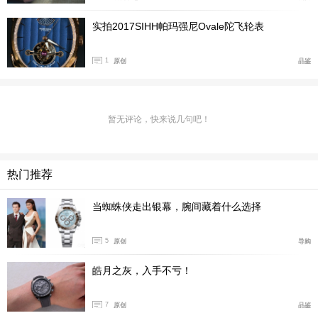
实拍2017SIHH帕玛强尼Ovale陀飞轮表
表盘舍弃小时时标和分钟刻度，仅保留18K白金时分
1
原创
品鉴
指针，为音锤和四周蜿蜒的音簧留出空间。60秒飞行陀飞
轮装置和剩余动力储存指示移至表背，整体设计简洁清
晰。
暂无评论，快来说几句吧！
热门推荐
当蜘蛛侠走出银幕，腕间藏着什么选择
5
原创
导购
皓月之灰，入手不亏！
7
原创
品鉴