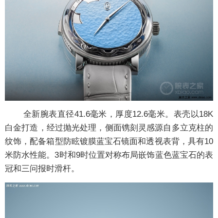
全新腕表直径41.6毫米，厚度12.6毫米。表壳以18K
白金打造，经过抛光处理，侧面镌刻灵感源自多立克柱的
纹饰，配备箱型防眩镀膜蓝宝石镜面和透视表背，具有10
米防水性能。3时和9时位置对称布局嵌饰蓝色蓝宝石的表
冠和三问报时滑杆。