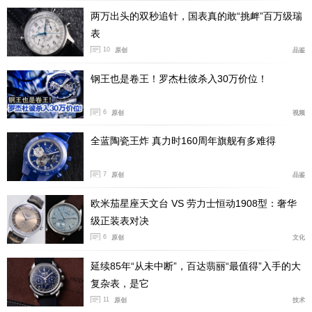
两万出头的双秒追针，国表真的敢“挑衅”百万级瑞
表
10
原创
品鉴
钢王也是卷王！罗杰杜彼杀入30万价位！
6
原创
视频
这款腕表搭载PF950手动上弦机芯，该机芯由456个
全蓝陶瓷王炸 真力时160周年旗舰有多难得
零件组装而成，含42颗宝石，振频21,600次/小时，装配
7
原创
品鉴
四音簧（音簧由Jämes Aubert Le Brassus SA制造）三问
报时机制和双发条盒，能够提供10天长效动力储存。通过
欧米茄星座天文台 VS 劳力士恒动1908型：奢华
透视表背，音锤和调速飞轮等报时机制的运作以及手工倒
级正装表对决
角和“mezzo vibrato”图案润饰一览无余。
6
原创
文化
延续85年“从未中断”，百达翡丽“最值得”入手的大
复杂表，是它
11
原创
技术