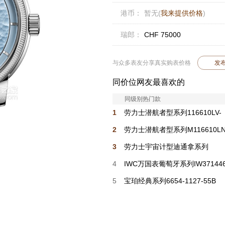
港币：
暂无(
我来提供价格
)
瑞郎：
CHF 75000
与众多表友分享真实购表价格
发
同价位网友最喜欢的
同级别热门款
1
劳力士潜航者型系列116610LV-
0002 绿盘
2
劳力士潜航者型系列M116610LN
0001 黑盘
3
劳力士宇宙计型迪通拿系列
m116500ln-0001
4
IWC万国表葡萄牙系列IW37144
5
宝珀经典系列6654-1127-55B