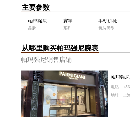
主要参数
帕玛强尼
寰宇
手动机械
品牌
系列
机芯类型
从哪里购买帕玛强尼腕表
帕玛强尼销售店铺
帕玛强尼
电话：+86 
地址：上海