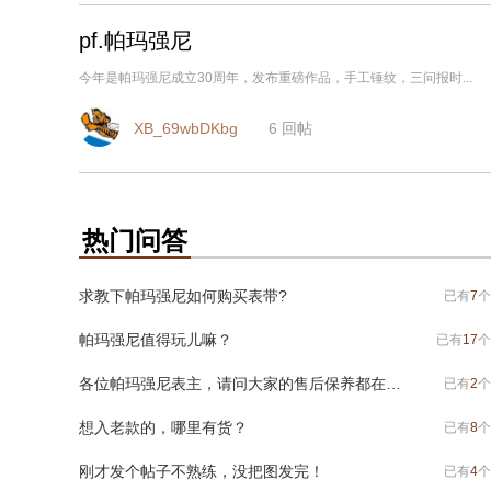
pf.帕玛强尼
今年是帕玛强尼成立30周年，发布重磅作品，手工锤纹，三问报时...
XB_69wbDKbg
6
回帖
热门问答
求教下帕玛强尼如何购买表带?
已有
7
个
帕玛强尼值得玩儿嘛？
已有
17
个
各位帕玛强尼表主，请问大家的售后保养都在哪做
已有
2
个
想入老款的，哪里有货？
已有
8
个
刚才发个帖子不熟练，没把图发完！
已有
4
个