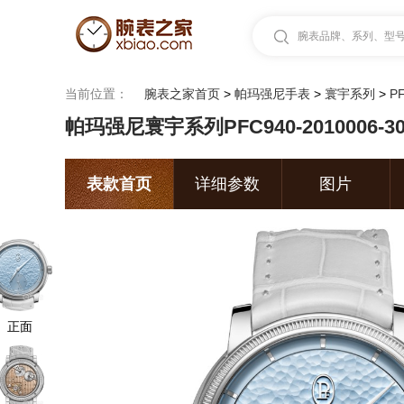
腕表品牌、系列、型号.
当前位置：
腕表之家首页
>
帕玛强尼手表
>
寰宇系列
>
PF
帕玛强尼寰宇系列PFC940-2010006-3
表款首页
详细参数
图片
正面