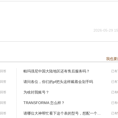
2026-05-29 15
我也要
帕玛强尼中国大陆地区还有售后服务吗？
回答
已有
请问各位，你们的pf把头这样戴着会划手吗
回答
已有
为啥封我账号？
回答
已有
TRANSFORMA 怎么样？
回答
已有
请哪位大神帮忙看下这个表的型号，想配一个原版表带，感谢！
回答
已有