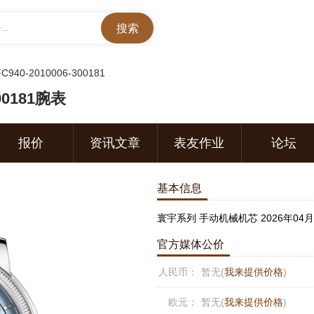
..
C940-2010006-300181
00181腕表
报价
资讯文章
表友作业
论坛
基本信息
寰宇系列 手动机械机芯 2026年04
官方媒体公价
人民币：
暂无(
我来提供价格
)
欧元：
暂无(
我来提供价格
)