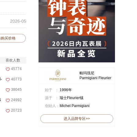
2026-05
布购买价格
喜欢人数
45774
帕玛强尼
Parmigiani Fleurier
-
40773
38045
始于 ：
1996年
源于 ：
瑞士Fleurier镇
6
24992
创始人：
Michel Parmigiani
20723
进入品牌专区>>