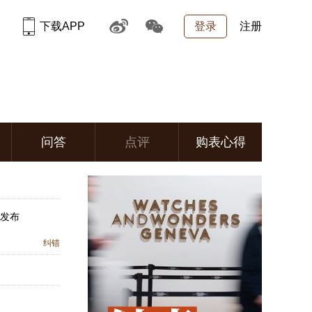
下载APP
登录
注册
问答
点评
购表心得
月发布
纠错