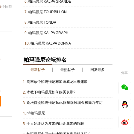
6.
帕玛强尼 KALPA GRANDE
2
个回答
7.
帕玛强尼 TOURBILLON
8.
帕玛强尼 TONDA
9.
帕玛强尼 KALPA GRAPH
10.
帕玛强尼 KALPA DONNA
帕玛强尼论坛排名
最新帖子
最热帖子
回复最多
分享
周末放个帕玛强尼布加迪威龙出来露脸
1.
求教下帕玛强尼如何购买表带?
2.
论坛首提帕玛强尼Toric限量版玫瑰金极简万年历
3.
pf.帕玛强尼
4.
个人始终认为皮带的比金属带的靓眼
5.