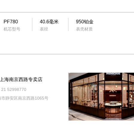
PF780
40.6毫米
950铂金
机芯型号
表径
表壳材质
上海南京西路专卖店
21 52998770
市静安区南京西路1065号