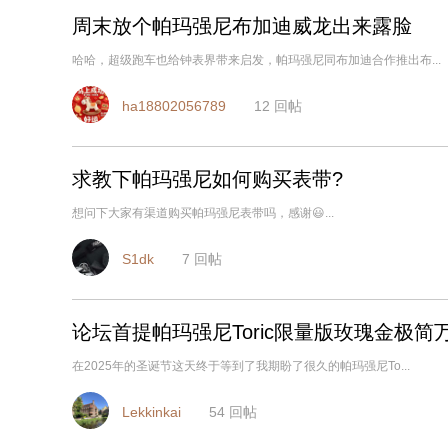
周末放个帕玛强尼布加迪威龙出来露脸
哈哈，超级跑车也给钟表界带来启发，帕玛强尼同布加迪合作推出布...
ha18802056789
12
回帖
求教下帕玛强尼如何购买表带?
想问下大家有渠道购买帕玛强尼表带吗，感谢😃...
S1dk
7
回帖
论坛首提帕玛强尼Toric限量版玫瑰金极简
在2025年的圣诞节这天终于等到了我期盼了很久的帕玛强尼To...
Lekkinkai
54
回帖