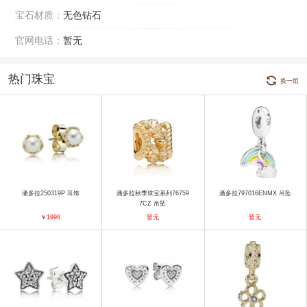
宝石材质：
无色钻石
官网电话：
暂无
热门珠宝
换一组
潘多拉250319P 耳饰
潘多拉秋季珠宝系列76759
潘多拉797016ENMX 吊坠
7CZ 吊坠
￥1998
暂无
暂无