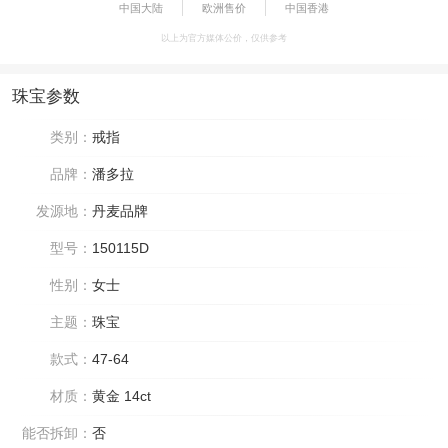
中国大陆
欧洲售价
中国香港
以上为官方媒体公价，仅供参考
珠宝参数
类别：
戒指
品牌：
潘多拉
发源地：
丹麦品牌
型号：
150115D
性别：
女士
主题：
珠宝
款式：
47-64
材质：
黄金 14ct
能否拆卸：
否