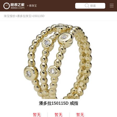
>
查珠宝
搜索
珠宝报价
>
潘多拉珠宝
>
150115D
潘多拉150115D 戒指
暂无
暂无
暂无