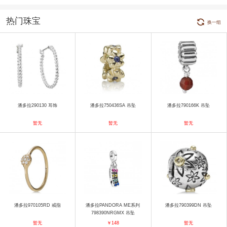
热门珠宝
换一组
潘多拉290130 耳饰
潘多拉750436SA 吊坠
潘多拉790166K 吊坠
暂无
暂无
暂无
潘多拉970105RD 戒指
潘多拉PANDORA ME系列
潘多拉790399DN 吊坠
798390NRGMX 吊坠
暂无
￥148
暂无