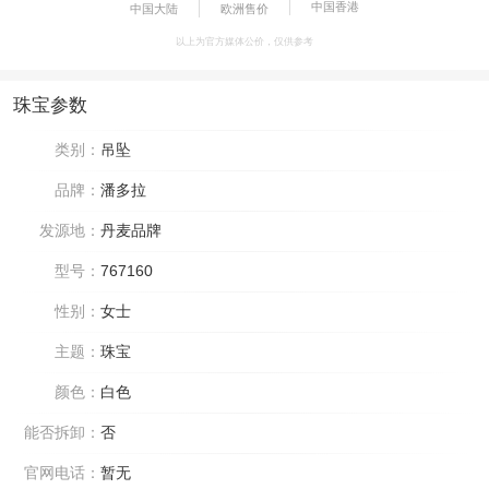
中国香港
中国大陆
欧洲售价
以上为官方媒体公价，仅供参考
珠宝参数
类别：
吊坠
品牌：
潘多拉
发源地：
丹麦品牌
型号：
767160
性别：
女士
主题：
珠宝
颜色：
白色
能否拆卸：
否
官网电话：
暂无