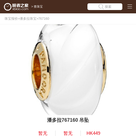
>
查珠宝
搜索
珠宝报价
>
潘多拉珠宝
>
767160
潘多拉767160 吊坠
暂无
暂无
HK449