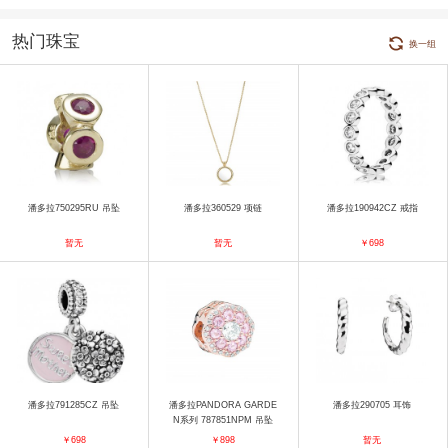
热门珠宝
换一组
潘多拉750295RU 吊坠
潘多拉360529 项链
潘多拉190942CZ 戒指
暂无
暂无
￥698
潘多拉791285CZ 吊坠
潘多拉PANDORA GARDE
潘多拉290705 耳饰
N系列 787851NPM 吊坠
￥698
￥898
暂无