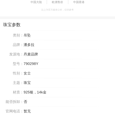
中国大陆
欧洲售价
中国香港
以上为官方媒体公价，仅供参考
珠宝参数
类别：
吊坠
品牌：
潘多拉
发源地：
丹麦品牌
型号：
790298Y
性别：
女士
主题：
珠宝
材质：
925银，14k金
能否拆卸：
否
官网电话：
暂无