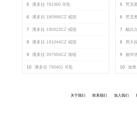
5
潘多拉 791960 吊坠
5
梵克雅
6
潘多拉 180986CZ 戒指
6
梵克雅
7
潘多拉 190923CZ 戒指
7
戴比尔
8
潘多拉 191044CZ 戒指
8
周大福
9
潘多拉 397956CZ 项链
9
施华洛
10
潘多拉 790401 吊坠
10
迪奥 
关于我们
联系我们
加入我们