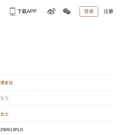
下载APP
登录
注册
：
潘多拉
：
暂无
：
女士
：
290613PLG