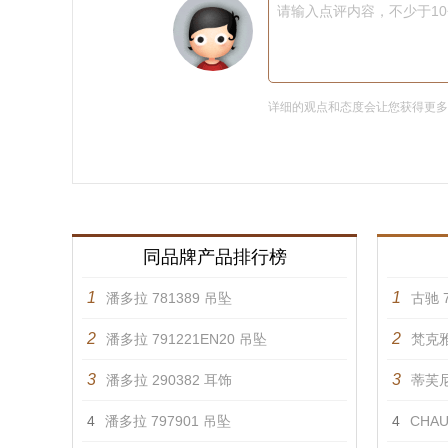
请输入点评内容，不少于1
详细的观点和态度会让您获得更
同品牌产品排行榜
1
1
潘多拉 781389 吊坠
古驰 7
2
2
潘多拉 791221EN20 吊坠
梵克雅
3
3
潘多拉 290382 耳饰
蒂芙尼 
4
潘多拉 797901 吊坠
4
CHAU