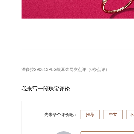
潘多拉290613PLG银耳饰
网友点评（
0
条点评）
我来写一段珠宝评论
先来给个评价吧：
推荐
中立
不