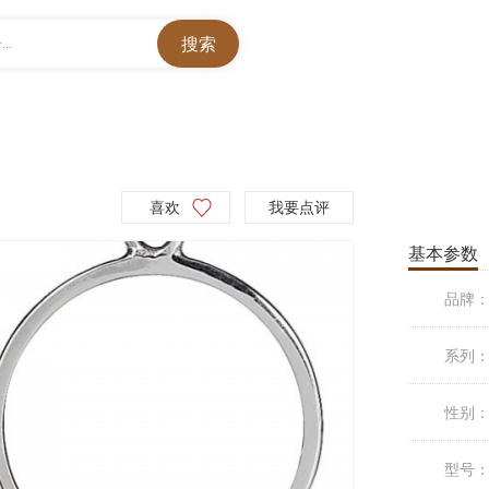
..
喜欢
我要点评
基本参数
品牌
系列
性别
型号