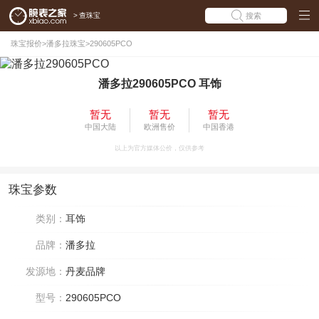
>
查珠宝
搜索
珠宝报价
>
潘多拉珠宝
>
290605PCO
潘多拉290605PCO 耳饰
暂无
暂无
暂无
中国大陆
欧洲售价
中国香港
以上为官方媒体公价，仅供参考
珠宝参数
类别：
耳饰
品牌：
潘多拉
发源地：
丹麦品牌
型号：
290605PCO