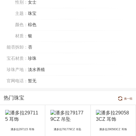
性别：
女士
主题：
珠宝
颜色：
棕色
材质：
银
能否拆卸：
否
宝石材质：
珍珠
珍珠产地：
淡水养殖
官网电话：
暂无
热门珠宝
换一组
潘多拉297115 耳饰
潘多拉791779CZ 吊坠
潘多拉290583CZ 耳饰