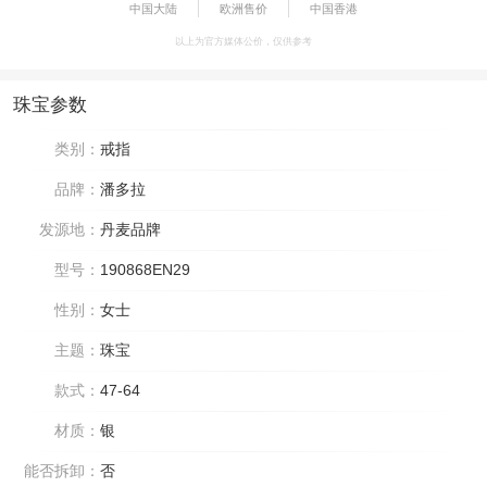
中国大陆
欧洲售价
中国香港
以上为官方媒体公价，仅供参考
珠宝参数
类别：
戒指
品牌：
潘多拉
发源地：
丹麦品牌
型号：
190868EN29
性别：
女士
主题：
珠宝
款式：
47-64
材质：
银
能否拆卸：
否