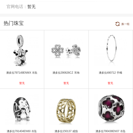
官网电话：
暂无
热门珠宝
换一组
潘多拉797149ENMX 吊坠
潘多拉290626CZ 耳饰
潘多拉490712 手镯
暂无
暂无
暂无
潘多拉791404EN60 吊坠
潘多拉150137 戒指
潘多拉790438EN07 吊坠