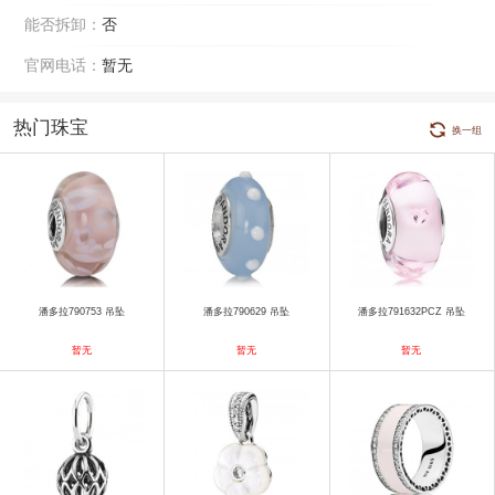
能否拆卸：
否
官网电话：
暂无
热门珠宝
换一组
潘多拉790753 吊坠
潘多拉790629 吊坠
潘多拉791632PCZ 吊坠
暂无
暂无
暂无