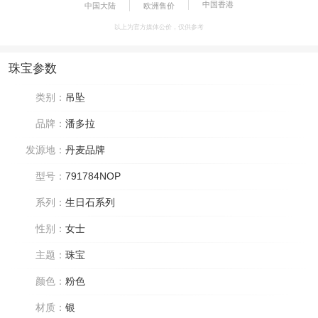
中国香港
中国大陆
欧洲售价
以上为官方媒体公价，仅供参考
珠宝参数
类别：
吊坠
品牌：
潘多拉
发源地：
丹麦品牌
型号：
791784NOP
系列：
生日石系列
性别：
女士
主题：
珠宝
颜色：
粉色
材质：
银