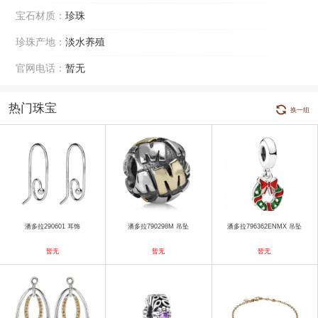
宝石材质：
珍珠
珍珠产地：
淡水养殖
官网电话：
暂无
热门珠宝
换一组
潘多拉290601 耳饰
潘多拉790298M 吊坠
潘多拉796362ENMX 吊坠
暂无
暂无
暂无