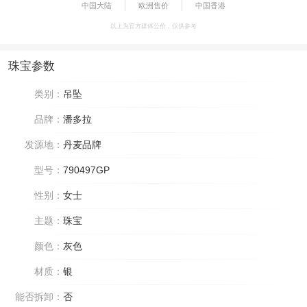
中国大陆
欧洲售价
中国香港
以上为官方媒体公价，仅供参考
珠宝参数
类别：
吊坠
品牌：
潘多拉
发源地：
丹麦品牌
型号：
790497GP
性别：
女士
主题：
珠宝
颜色：
灰色
材质：
银
能否拆卸：
否