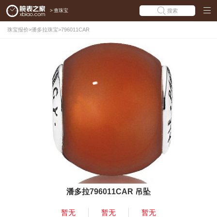
>
查珠宝
搜索
珠宝报价
>
潘多拉珠宝
>
796011CAR
潘多拉796011CAR 吊坠
暂无
暂无
暂无