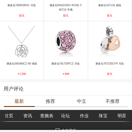
潘多拉790953RHL 吊坠
潘多拉PANDORA ROSE 5
潘多拉167134 戒指
80719 手镯
暂无
暂无
暂无
潘多拉390368CZ-90 项链
潘多拉791755PCZ 吊坠
潘多拉787235CFP 吊坠
￥1298
￥698
暂无
用户评论
最新
推荐
中立
不推荐
首页
资讯
查腕表
论坛
作业
珠宝
明星
去电脑版