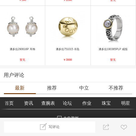
潘多拉290616P 耳饰
潘多拉751015 吊坠
潘多拉190385PLP 戒指
暂无
￥3998
暂无
用户评论
最新
推荐
中立
不推荐
首页
资讯
查腕表
论坛
作业
珠宝
明星
去电脑版
写评论
©2018腕表之家 m.xbiao.com