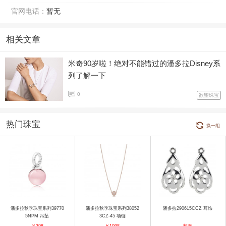
官网电话：
暂无
相关文章
米奇90岁啦！绝对不能错过的潘多拉Disney系
列了解一下
0
欲望珠宝
热门珠宝
换一组
潘多拉秋季珠宝系列39770
潘多拉秋季珠宝系列38052
潘多拉290615CCZ 耳饰
5NPM 吊坠
3CZ-45 项链
￥398
￥1098
暂无