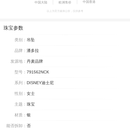
中国香港
中国大陆
欧洲售价
以上为官方媒体公价，仅供参考
珠宝参数
类别：
吊坠
品牌：
潘多拉
发源地：
丹麦品牌
型号：
791562NCK
系列：
DISNEY迪士尼
性别：
女士
主题：
珠宝
材质：
银
能否拆卸：
否