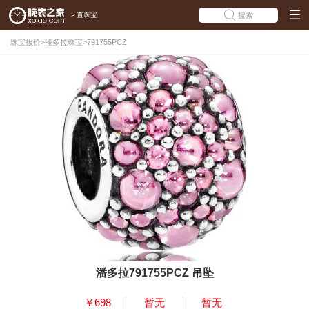
>
查珠宝
搜索
珠宝报价
>
潘多拉珠宝
>
791755PCZ
潘多拉791755PCZ 吊坠
￥698
暂无
暂无