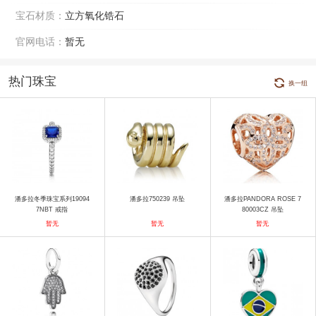
宝石材质：
立方氧化锆石
官网电话：
暂无
热门珠宝
换一组
潘多拉冬季珠宝系列19094
潘多拉750239 吊坠
潘多拉PANDORA ROSE 7
7NBT 戒指
80003CZ 吊坠
暂无
暂无
暂无