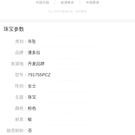
中国大陆
欧洲售价
中国香港
以上为官方媒体公价，仅供参考
珠宝参数
类别：
吊坠
品牌：
潘多拉
发源地：
丹麦品牌
型号：
791755PCZ
性别：
女士
主题：
珠宝
颜色：
粉色
材质：
银
能否拆卸：
否