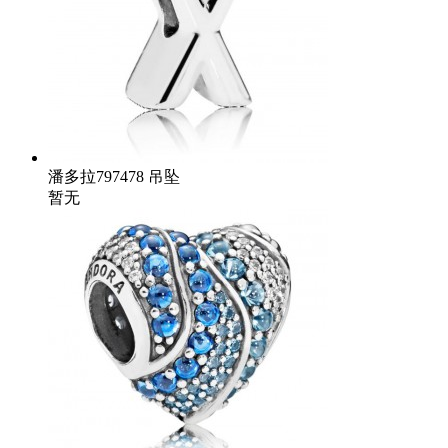
潘多拉797478 吊坠
暂无