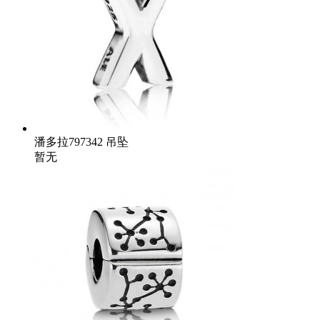
潘多拉797342 吊坠
暂无