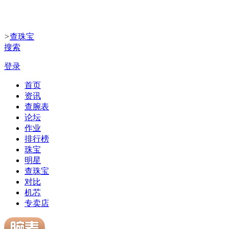
>
查珠宝
搜索
登录
首页
资讯
查腕表
论坛
作业
排行榜
珠宝
明星
查珠宝
对比
机芯
专卖店