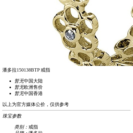
潘多拉150138BTP 戒指
暂无
中国大陆
暂无
欧洲售价
暂无
中国香港
以上为官方媒体公价，仅供参考
珠宝参数
类别：
戒指