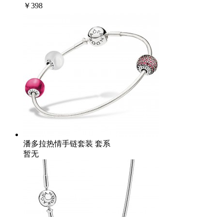
￥398
潘多拉热情手链套装 套系
暂无