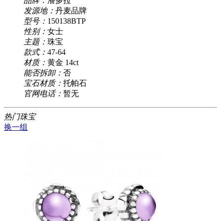
品牌：
潘多拉
发源地：
丹麦品牌
型号：
150138BTP
性别：
女士
主题：
珠宝
款式：
47-64
材质：
黄金 14ct
能否拆卸：
否
宝石材质：
托帕石
官网电话：
暂无
热门珠宝
换一组