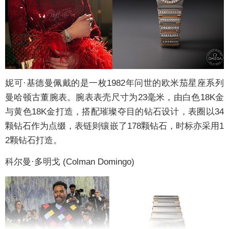
妮可·基德曼佩戴的是一枚1982年问世的欧米茄星座系列
曼哈顿古董腕表。腕表表壳尺寸为23毫米，由白色18K金
与黄色18K金打造，搭配璀璨夺目的钻石设计，表圈以34
颗钻石作为点缀，表链则镶嵌了178颗钻石，时标亦采用1
2颗钻石打造。
科尔曼·多明戈 (Colman Domingo)