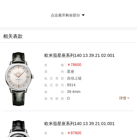
点击展开剩余部分
相关表款
欧米茄星座系列140.13.39.21.02.001
￥78600
价
格：
科尔曼·多明戈佩戴的是欧米茄星座系列曼哈顿古董腕
星座
系
列：
表，表壳尺寸为33毫米，由精钢与黄色18K金打造而成，
自动上链
机
芯
类
型：
8914
机
芯
型
号：
搭配黑色表盘。
39.4mm
表
径：
详情 >
O
表
壳
材
质：
康纳·斯托里 (Connor Storrie)
欧米茄星座系列140.13.39.21.01.001
￥87800
价
格：