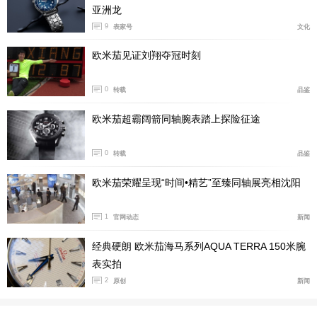
亚洲龙
9
表家号
文化
欧米茄见证刘翔夺冠时刻
0
转载
品鉴
欧米茄超霸阔箭同轴腕表踏上探险征途
0
转载
品鉴
多纳尔·芬恩佩戴欧米茄星座系列天文台腕表亮相盛典，
欧米茄荣耀呈现“时间•精艺”至臻同轴展亮相沈阳
表壳尺寸为39.4毫米，采用O-MEGASTEEL 打造，搭配
绿色皮表带与绿色表盘。
1
官网动态
新闻
汤姆·弗朗西斯 (Tom Francis)
经典硬朗 欧米茄海马系列AQUA TERRA 150米腕
表实拍
2
原创
新闻