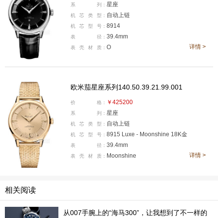
星座
系
列：
自动上链
机
芯
类
型：
8914
机
芯
型
号：
39.4mm
表
径：
详情 >
O
表
壳
材
质：
欧米茄星座系列140.50.39.21.99.001
￥425200
价
格：
星座
系
列：
康纳·斯托里选择佩戴欧米茄星座系列天文台腕表，表壳
自动上链
机
芯
类
型：
8915 Luxe ‑ Moonshine 18K金
尺寸为39.4毫米，采用Moonshine 18K金打造。
机
芯
型
号：
39.4mm
表
径：
详情 >
多纳尔·芬恩 (Dónal Finn)
Moonshine
表
壳
材
质：
相关阅读
从007手腕上的“海马300”，让我想到了不一样的