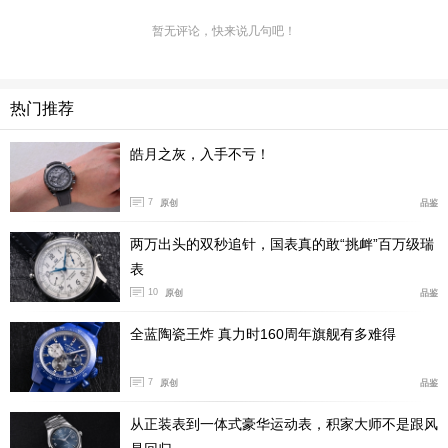
暂无评论，快来说几句吧！
热门推荐
皓月之灰，入手不亏！
7
原创
品鉴
两万出头的双秒追针，国表真的敢“挑衅”百万级瑞
汤姆·弗朗西斯选择佩戴欧米茄星座系列天文台腕表，表
表
壳尺寸为39.4毫米，采用 Canopus 18K金打造，搭配蓝色
10
原创
品鉴
皮表带。
全蓝陶瓷王炸 真力时160周年旗舰有多难得
7
原创
品鉴
从正装表到一体式豪华运动表，积家大师不是跟风