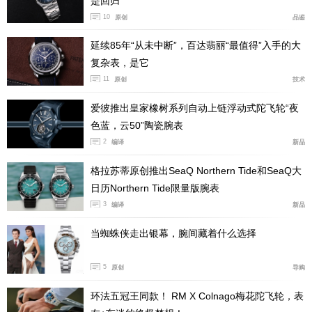
是回归
10
原创
品鉴
延续85年“从未中断”，百达翡丽“最值得”入手的大
复杂表，是它
11
原创
技术
爱彼推出皇家橡树系列自动上链浮动式陀飞轮“夜
色蓝，云50”陶瓷腕表
2
编译
新品
格拉苏蒂原创推出SeaQ Northern Tide和SeaQ大
日历Northern Tide限量版腕表
3
编译
新品
当蜘蛛侠走出银幕，腕间藏着什么选择
5
原创
导购
环法五冠王同款！ RM X Colnago梅花陀飞轮，表