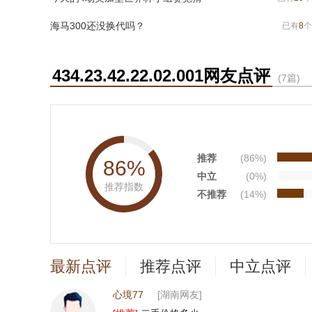
海马300还没换代吗？
已有
8
个
434.23.42.22.02.001网友点评
(7篇)
推荐
(86%)
86%
中立
(0%)
推荐指数
不推荐
(14%)
最新点评
推荐点评
中立点评
心境77
[湖南网友]