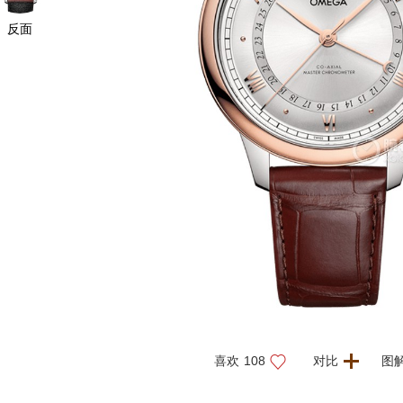
反面
喜欢
108
对比
图