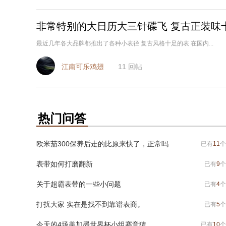
非常特别的大日历大三针碟飞 复古正装味
最近几年各大品牌都推出了各种小表径 复古风格十足的表 在国内...
江南可乐鸡翅
11
回帖
热门问答
欧米茄300保养后走的比原来快了，正常吗
已有
11
个
表带如何打磨翻新
已有
9
个
关于超霸表带的一些小问题
已有
4
个
打扰大家 实在是找不到靠谱表商。
已有
5
个
今天的4场美加墨世界杯小组赛竞猜
已有
10
个