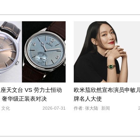
座天文台 VS 劳力士恒动
欧米茄欣然宣布演员申敏
型：奢华级正装表对决
牌名人大使
文化
2026-07-31
作者: 张大陆
新闻