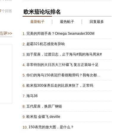
7
个回答
欧米茄论坛排名
最新帖子
最热帖子
回复最多
点评>>
完美的邦德手表？Omega Seamaster300M
1.
超霸321机芯感觉有异响
2.
始于星座，过渡日志，止于海马#我的海马周末#
3.
非常特别的大日历大三针碟飞 复古正装味十足
4.
你们的海马150表冠拧着很顺滑吗？我每次都不一定能拧准或者很痛苦的拧紧
5.
欧米茄300保养后走的比原来快了，正常吗
6.
海马36
7.
五代星座，换原厂钢链
8.
欧米茄 金碟飞 deville
9.
150表壳的放大图，是什么？
10.