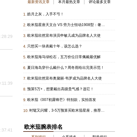
最新资讯文章
本月最热文章
评论最多文章
皓月之灰，入手不亏！
1.
欧米茄星座天文台 VS 劳力士恒动1908型：奢华级正装表对决
2.
欧米茄欣然宣布演员申敏儿成为品牌名人大使
3.
:28:29
只想买一块表戴十年，该怎么选？
4.
欧米茄海马绿松石，五万价位日常佩戴最优解
5.
夏日海岛穿什么戴什么？周冬雨给出完美示范！
6.
欧米茄欣然宣布奥黛丽·韦罗成为品牌名人大使
7.
:11:39
预算5万+，想要戴出高级贵气感？选它！
8.
欧米茄《007初露锋芒》特别款，实拍首发
9.
时髦又闪耀，3-5万预算买欧米茄星座，推荐这几款！
10.
欧米茄腕表排名
:37:41