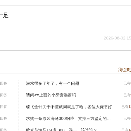
十足
2026-08-02 15
我也要
潜水很多了年了，有一个问题
回答
已有
请问🐟上面的小牙膏靠谱吗
回答
已有
碟飞金针关于不懂就问就是了哈，各位大佬爷好
回答
已有
1
求购一条原装海马300钢带，支持三方鉴定的来。
回答
已有
欧米茄海马150和300二选一，该选谁？
回答
已有
1