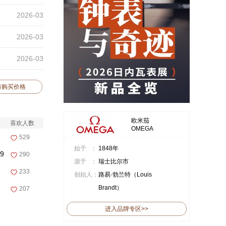
2026-03
2026-03
2026-03
布购买价格
欧米茄
喜欢人数
OMEGA
529
始于 ：
1848年
9
290
源于 ：
瑞士比尔市
233
创始人：
路易·勃兰特（Louis
Brandt）
207
进入品牌专区>>