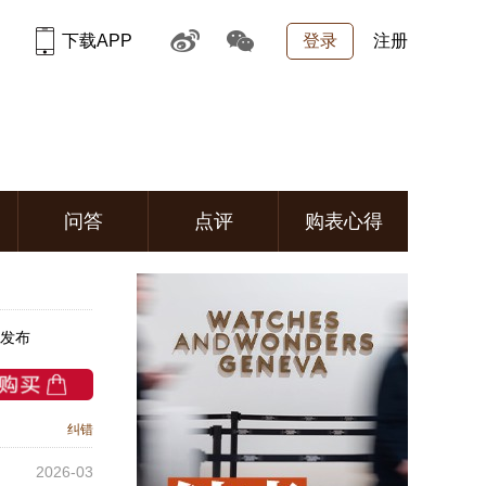
下载APP
登录
注册
问答
点评
购表心得
月发布
纠错
2026-03