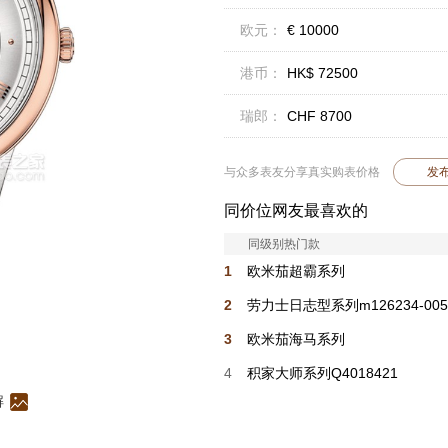
欧元：
€ 10000
港币：
HK$ 72500
瑞郎：
CHF 8700
与众多表友分享真实购表价格
发
同价位网友最喜欢的
同级别热门款
1
欧米茄超霸系列
310.30.42.50.01.004
2
劳力士日志型系列m126234-005
3
欧米茄海马系列
217.30.42.21.01.003
4
积家大师系列Q4018421
解