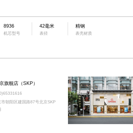
8936
42毫米
精钢
机芯型号
表径
表壳材质
京旗舰店（SKP）
)65331616
市朝阳区建国路87号北京SKP
铺