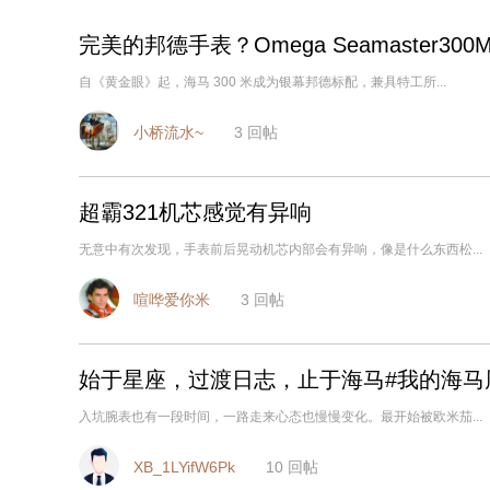
完美的邦德手表？Omega Seamaster300
自《黄金眼》起，海马 300 米成为银幕邦德标配，兼具特工所...
小桥流水~
3
回帖
超霸321机芯感觉有异响
无意中有次发现，手表前后晃动机芯内部会有异响，像是什么东西松...
喧哗爱你米
3
回帖
始于星座，过渡日志，止于海马#我的海马
入坑腕表也有一段时间，一路走来心态也慢慢变化。最开始被欧米茄...
XB_1LYifW6Pk
10
回帖