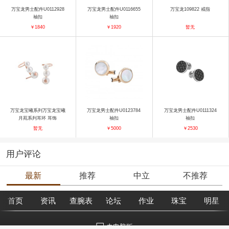
万宝龙男士配件U0112928
万宝龙男士配件U0116655
万宝龙109822 戒指
袖扣
袖扣
￥1840
￥1920
暂无
万宝龙宝曦系列万宝龙宝曦
万宝龙男士配件U0123784
万宝龙男士配件U0111324
月苑系列耳环 耳饰
袖扣
袖扣
暂无
￥5000
￥2530
用户评论
最新
推荐
中立
不推荐
首页
资讯
查腕表
论坛
作业
珠宝
明星
去电脑版