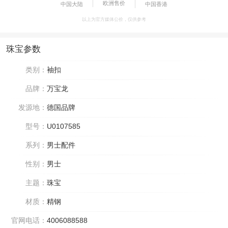
欧洲售价
中国大陆
中国香港
以上为官方媒体公价，仅供参考
珠宝参数
类别：
袖扣
品牌：
万宝龙
发源地：
德国品牌
型号：
U0107585
系列：
男士配件
性别：
男士
主题：
珠宝
材质：
精钢
官网电话：
4006088588