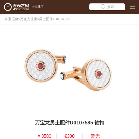
>
查珠宝
搜索
珠宝报价
>
万宝龙珠宝
>
男士配件
>
U0107585
万宝龙男士配件U0107585 袖扣
￥3580
€390
暂无