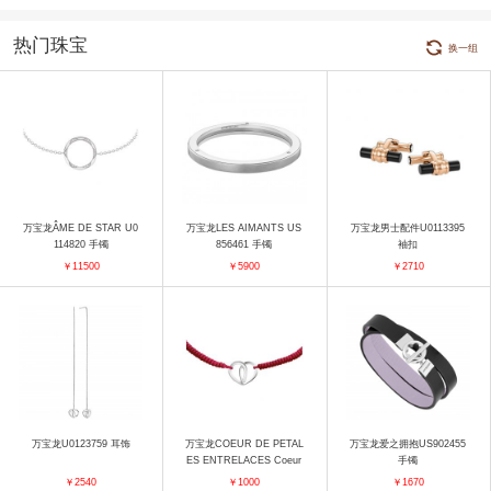
热门珠宝
换一组
万宝龙ÂME DE STAR U0
万宝龙LES AIMANTS US
万宝龙男士配件U0113395
114820 手镯
856461 手镯
袖扣
￥11500
￥5900
￥2710
万宝龙U0123759 耳饰
万宝龙COEUR DE PETAL
万宝龙爱之拥抱US902455
ES ENTRELACES Coeur
手镯
De Pétales Entrelacés 手
￥2540
￥1000
￥1670