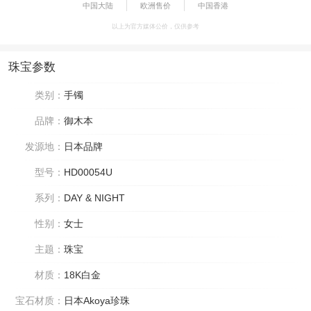
中国大陆
欧洲售价
中国香港
以上为官方媒体公价，仅供参考
珠宝参数
类别：
手镯
品牌：
御木本
发源地：
日本品牌
型号：
HD00054U
系列：
DAY & NIGHT
性别：
女士
主题：
珠宝
材质：
18K白金
宝石材质：
日本Akoya珍珠