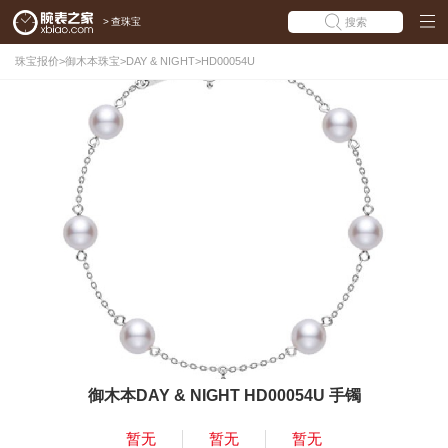
>
查珠宝
搜索
珠宝报价
>
御木本珠宝
>
DAY & NIGHT
>
HD00054U
御木本DAY & NIGHT HD00054U 手镯
暂无
暂无
暂无