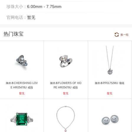
珍珠大小：
6.00mm - 7.75mm
官网电话：
暂无
热门珠宝
换一组
御木本CHERISHING LOV
御木本FLOWERS OF HO
御木本PP01752MU 项链
E HR05478U 戒指
PE HR05476U 戒指
暂无
暂无
暂无