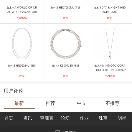
御木本A WORLD OF CR
御木本HE07080NU 耳饰
御木本DAY & NIGHT HE0
EATIVITY PP20420U 项链
5448U 耳饰
￥105000
暂无
暂无
御木本HN05024U 项链
御木本KZ00713U 项链
御木本MIKIMOTO CORA
L COLLECTION GP00922
U 项链
暂无
暂无
￥21900
用户评论
最新
推荐
中立
不推荐
首页
资讯
查腕表
论坛
作业
珠宝
明星