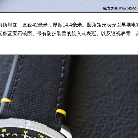
增加，直径42毫米，厚度14.4毫米。圆角矩形表壳以早期电
配备蓝宝石镜面、带有防护装置的旋入式表冠、以及透视表背，