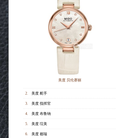
美度 贝伦赛丽
2.
美度 舵手
3.
美度 指挥官
4.
美度 布鲁纳
5.
美度 琓美
6.
美度 都瑞