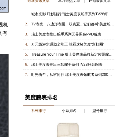
最新资讯文章
本月最热文章
评论最多文章
1.
城市光影 纤影随行 瑞士美度表舵手系列TV28纤影腕表与当代女性共写时间新篇
视机
2.
TV表壳、八边形表圈、双表冠…它们都叫“美度舵手”
具有
3.
瑞士美度表推出舵手系列无界黑色PVD腕表
4.
万元级潜水通勤全能王 就看这枚美度“彩虹圈”
5.
Treasure Your Time 瑞士美度表品牌新定位暨舵手TV28纤影腕表发布晚宴耀启沈阳
6.
瑞士美度表推出三款舵手系列TV28纤影腕表
7.
时光所至，从容同行 瑞士美度表领航者系列200防水腕表专为关键时刻打造
美度腕表排名
系列排行
小系排名
型号排行