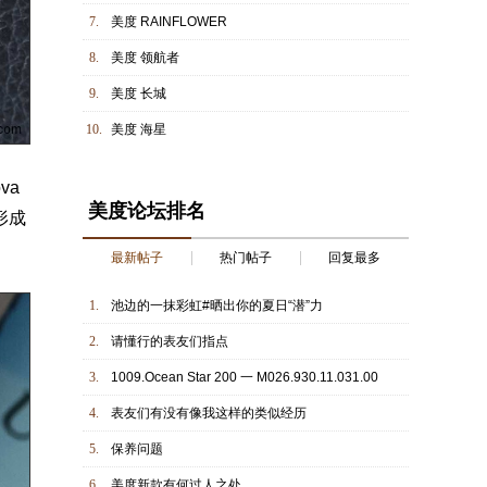
7.
美度 RAINFLOWER
8.
美度 领航者
9.
美度 长城
10.
美度 海星
va
美度论坛排名
形成
最新帖子
热门帖子
回复最多
1.
池边的一抹彩虹#晒出你的夏日“潜”力
2.
请懂行的表友们指点
3.
1009.Ocean Star 200 一 M026.930.11.031.00
4.
表友们有没有像我这样的类似经历
5.
保养问题
6.
美度新款有何过人之处