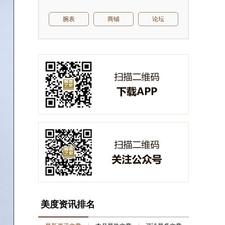
腕表
商铺
论坛
美度资讯排名