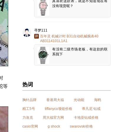
真喜欢这款表，就是不知道现在有
没有现货呢？
寻梦111
百年灵 机械计时 B31自动机械腕表40
AB3114101L1A1
有没有二级市场老板，有这款的联
系我下
时
热词
陀等
胸针品牌
香港周大福
光动能
海鸥
精工5号
tiffanyco项链价格
蒂凡尼 钻戒
力洛克
周大福官方网
卡地亚钻戒价格
casio官网
g shock
swarovski价格