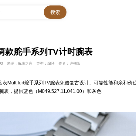
..
两款舵手系列TV计时腕表
03
来源：腕表之家
类型：编译
作者：许朝阳
度表
Multifort
舵手系列TV
腕表
凭借复古设计、可靠性能和亲和价
腕
表
，提供蓝色（M049.527.11.041.00）和灰色