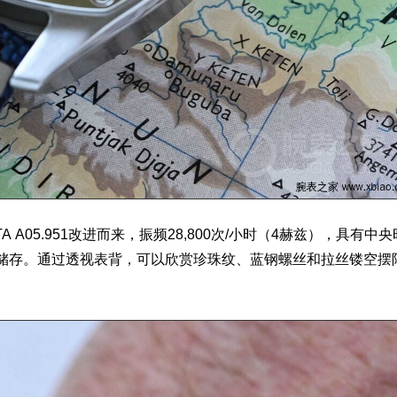
评
A A05.951改进而来，振频28,800次/小时（4赫兹），具有中央
力储存。通过透视表背，可以欣赏珍珠纹、蓝钢螺丝和拉丝镂空摆