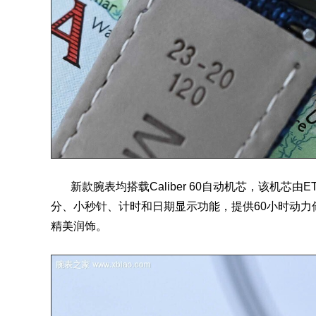
新款腕表均搭载Caliber 60自动
机芯
，该机芯由ET
分、小秒针、计时和日期显示功能，提供60小时动
精美润饰。