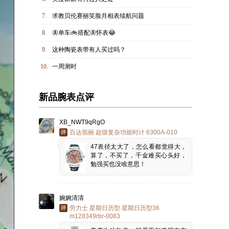
7.
求教贝伦赛丽笑脸月相表续航问题
8.
🦋单车🚲搭配🦋怀表😂
9.
这种陶瓷表带有人买过吗？
10.
一周测时
新品腕表点评
XB_NWT9qRgO
百达翡丽 超级复杂功能时计 6300A-010
47表径太大了，怎么看都觉得大，
算了，不买了，千金难买心头好，
勉强买也没啥意思！
婉婉清清
劳力士 星期日历型 星期日历型36
m128349rbr-0083