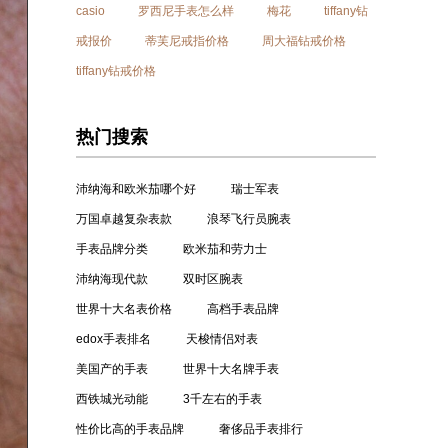
casio
罗西尼手表怎么样
梅花
tiffany钻
戒报价
蒂芙尼戒指价格
周大福钻戒价格
tiffany钻戒价格
热门搜索
沛纳海和欧米茄哪个好
瑞士军表
万国卓越复杂表款
浪琴飞行员腕表
手表品牌分类
欧米茄和劳力士
沛纳海现代款
双时区腕表
世界十大名表价格
高档手表品牌
edox手表排名
天梭情侣对表
美国产的手表
世界十大名牌手表
西铁城光动能
3千左右的手表
性价比高的手表品牌
奢侈品手表排行