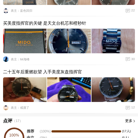
22
表主：蓝色回归
买美度指挥官的关键 是天文台机芯和橙秒针
30
表主：Mr海峰
二十五年后重燃欲望 入手美度灰盘指挥官
12
表主：戒酒了
点评
更多
（
17
）
推荐
(100%)
(17人)
100%
中立
(0%)
(0人)