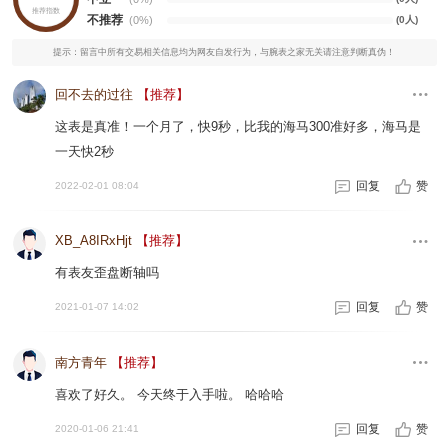
推荐指数
不推荐
(0%)
(0人)
提示：留言中所有交易相关信息均为网友自发行为，与腕表之家无关请注意判断真伪！
回不去的过往
【推荐】
这表是真准！一个月了，快9秒，比我的海马300准好多，海马是
一天快2秒
回复
赞
2022-02-01 08:04
XB_A8IRxHjt
【推荐】
有表友歪盘断轴吗
回复
赞
2021-01-07 14:02
南方青年
【推荐】
喜欢了好久。 今天终于入手啦。 哈哈哈
回复
赞
2020-01-06 21:41