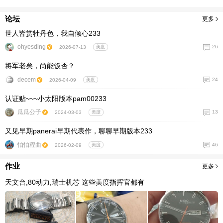
论坛
更多
世人皆赏牡丹色，我自倾心233
ohyesding
26
2026-07-13
美度
将军老矣，尚能饭否？
decem
24
2026-04-09
美度
认证贴~~~小太阳版本pam00233
瓜瓜公子
13
2024-03-03
美度
又见早期panerai早期代表作，聊聊早期版本233
怕怕程曲
46
2026-02-09
美度
作业
更多
天文台,80动力,瑞士机芯 这些美度指挥官都有