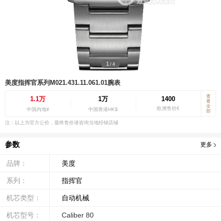
1
/
4
美度指挥官系列M021.431.11.061.01腕表
查
1.1万
1万
1400
看
全
欧洲售价€
中国内地¥
中国香港HK$
部
注：以上为官方公价，最终售价请咨询当地经销店铺
参数
更多
品牌：
美度
系列：
指挥官
机芯类型：
自动机械
机芯型号：
Caliber 80