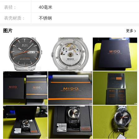
表径：
40毫米
表壳材质：
不锈钢
图片
更多