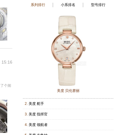
系列排行
小系排名
型号排行
 15:16
挂了个闹
美度 贝伦赛丽
2.
美度 舵手
3.
美度 指挥官
4.
美度 领航者