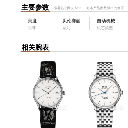
主要参数
感谢热心网友
Matt_L
对本产品参数做出的修正
美度
贝伦赛丽
自动机械
品牌
系列
机芯类型
相关腕表