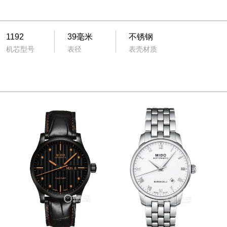
1192
39毫米
不锈钢
机芯型号
表径
表壳材质