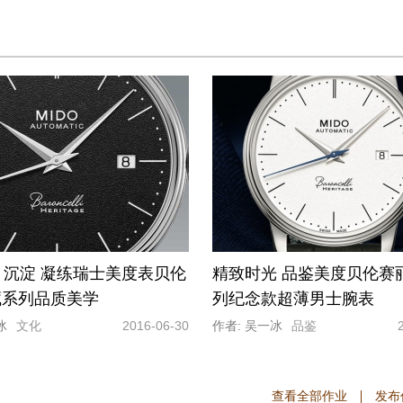
月沉淀 凝练瑞士美度表贝伦
精致时光 品鉴美度贝伦赛
藏系列品质美学
列纪念款超薄男士腕表
冰
文化
2016-06-30
作者: 吴一冰
品鉴
查看全部作业
发布