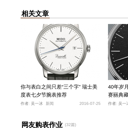
相关文章
你与表白之间只差“三个字” 瑞士美
40年岁
度表七夕节腕表推荐
赛丽典
作者: 吴一冰
新闻
2016-07-25
作者: 吴一
网友购表作业
(32篇)