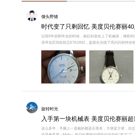
馒头野猪
时代变了只剩回忆 美度贝伦赛丽4
记得9年前刚毕业的时候，疯狂的喜欢上了机械表，偶然间
浪琴名匠同款机芯ETA2892，盘面在光线下亮闪闪的特别有质感
旋转时光
入手第一块机械表 美度贝伦赛丽超
这么多年，手腕上一直戴的都是石英表，方便是方便，但总
还是被美度（Mido）的贝伦赛丽40周年纪念款给“拿下”了。这表.