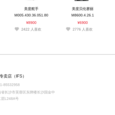
美度舵手
美度贝伦赛丽
M005.430.36.051.80
M8600.4.26.1
¥8900
¥6900
2422
人喜欢
2776
人喜欢
专卖店（IFS）
-85532958
南省长沙市芙蓉区东牌楼长沙国金中
层L248A号