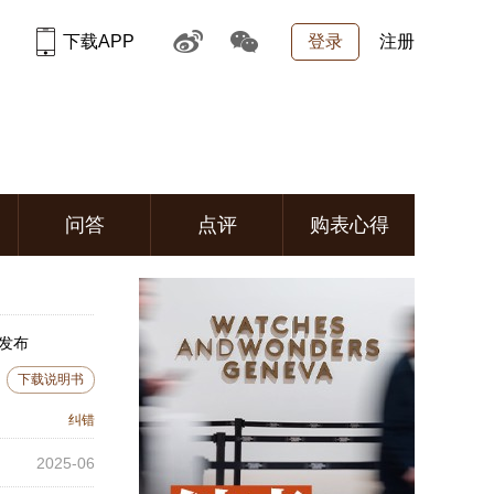
下载APP
登录
注册
问答
点评
购表心得
年发布
下载说明书
纠错
2025-06