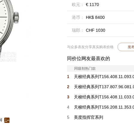
欧元：
€ 1170
港币：
HK$ 8400
瑞郎：
CHF 1030
与众多表友分享真实购表价格
发
同价位网友最喜欢的
同级别热门款
1
天梭经典系列T156.408.11.093.
2
天梭经典系列T137.807.96.081.
3
天梭经典系列T156.408.11.033.
4
天梭经典系列T156.208.11.353.
5
美度指挥官系列
解
M021.430.33.091.00