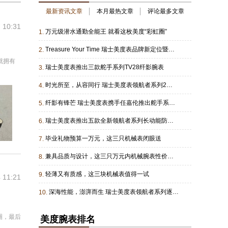
最新资讯文章
本月最热文章
评论最多文章
 10:31
万元级潜水通勤全能王 就看这枚美度“彩虹圈”
1.
Treasure Your Time 瑞士美度表品牌新定位暨舵手TV28纤影腕表发布晚宴耀启沈阳
2.
就拥有
瑞士美度表推出三款舵手系列TV28纤影腕表
3.
时光所至，从容同行 瑞士美度表领航者系列200防水腕表专为关键时刻打造
4.
纤影有锋芒 瑞士美度表携手任嘉伦推出舵手系列TV28纤影限量款腕表
5.
瑞士美度表推出五款全新领航者系列长动能防水运动腕表
6.
毕业礼物预算一万元，这三只机械表闭眼送
7.
兼具品质与设计，这三只万元内机械腕表性价比拉满！
8.
轻薄又有质感，这三块机械表值得一试
9.
 11:21
深海性能，澎湃而生 瑞士美度表领航者系列逐浪腕表助你从容每一刻
10.
圈，最后
美度腕表排名