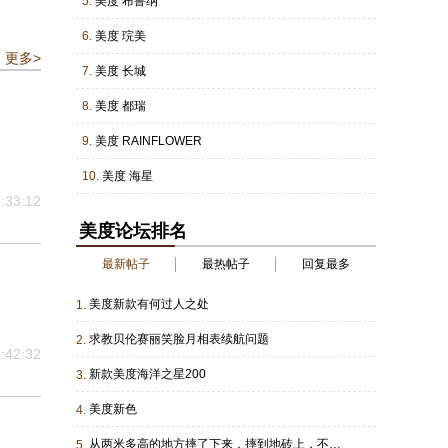
5.
美度 布鲁纳
6.
美度 琓美
更多>
7.
美度 长城
8.
美度 都瑞
9.
美度 RAINFLOWER
10.
美度 海星
:33:12
美度论坛排名
最新帖子
最热帖子
回复最多
美度新款有何过人之处
1.
求教贝伦赛丽笑脸月相表续航问题
2.
:42:32
新款美度海洋之星200
3.
美度新色
4.
从两米多高的地方摔了下来，摔到地砖上，不知道后续有没有影响
5.