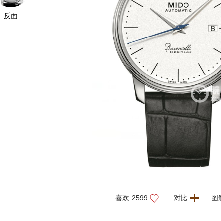
反面
喜欢
2599
对比
图