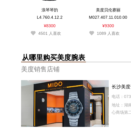
浪琴琴韵
美度贝伦赛丽
L4.760.4.12.2
M027.407.11.010.00
¥8300
¥9300
4501
人喜欢
1089
人喜欢
从哪里购买美度腕表
美度销售店铺
长沙美度
电话：0731
地址：湖
心商场第二