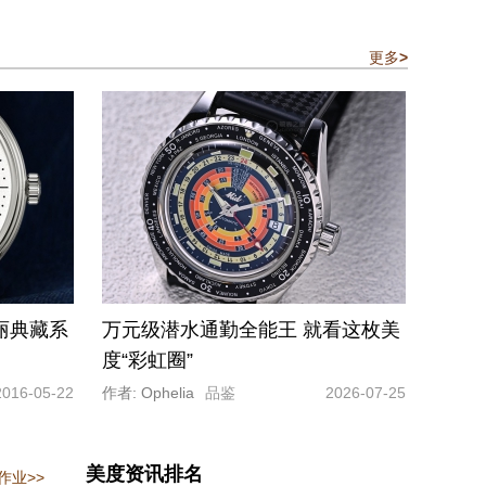
更多
>
丽典藏系
万元级潜水通勤全能王 就看这枚美
度“彩虹圈”
2016-05-22
作者: Ophelia
品鉴
2026-07-25
美度资讯排名
作业>>