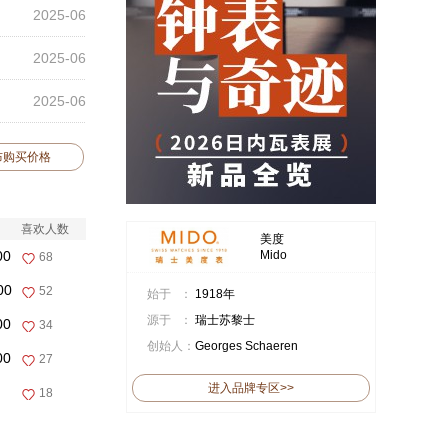
2025-06
2025-06
2025-06
布购买价格
喜欢人数
美度
00
Mido
68
00
52
始于 ：
1918年
源于 ：
瑞士苏黎士
00
34
创始人：
Georges Schaeren
00
27
进入品牌专区>>
18