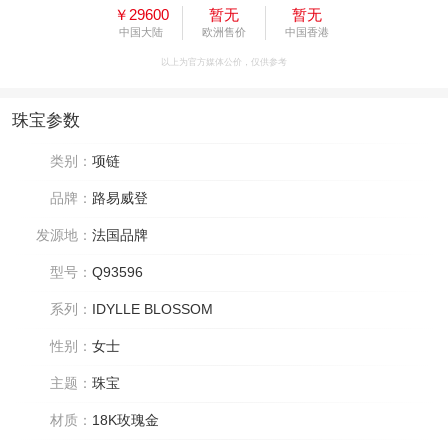
￥29600
暂无
暂无
中国大陆
欧洲售价
中国香港
以上为官方媒体公价，仅供参考
珠宝参数
类别：
项链
品牌：
路易威登
发源地：
法国品牌
型号：
Q93596
系列：
IDYLLE BLOSSOM
性别：
女士
主题：
珠宝
材质：
18K玫瑰金