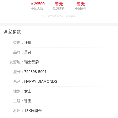
￥29500
暂无
暂无
中国大陆
欧洲售价
中国香港
以上为官方媒体公价，仅供参考
珠宝参数
类别：
项链
品牌：
萧邦
发源地：
瑞士品牌
型号：
799898-5001
系列：
HAPPY DIAMONDS
性别：
女士
主题：
珠宝
材质：
18K玫瑰金