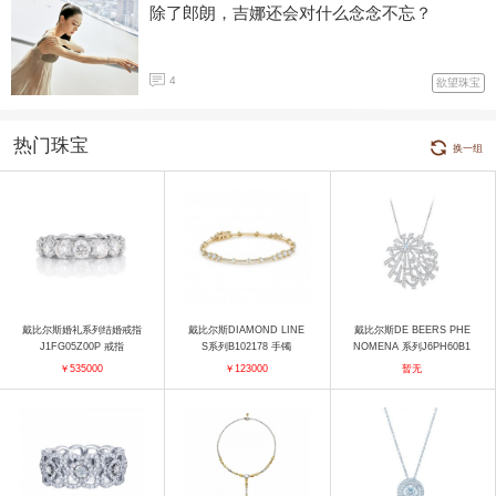
除了郎朗，吉娜还会对什么念念不忘？
4
欲望珠宝
热门珠宝
换一组
戴比尔斯婚礼系列结婚戒指
戴比尔斯DIAMOND LINE
戴比尔斯DE BEERS PHE
J1FG05Z00P 戒指
S系列B102178 手镯
NOMENA 系列J6PH60B1
5W 项链
￥535000
￥123000
暂无