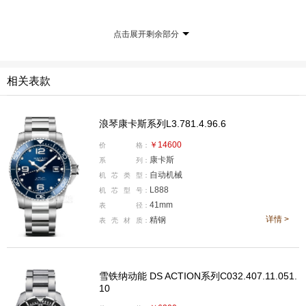
点击展开剩余部分
相关表款
浪琴康卡斯系列L3.781.4.96.6
￥14600
价
格：
产品型号:C032.407.11.051.10
康卡斯
系
列：
国内公价:RMB 6,200
自动机械
机
芯
类
型：
腕表直径:43毫米
L888
机
芯
型
号：
41mm
表
径：
机芯类型:自动机械
详情 >
精钢
表
壳
材
质：
机芯型号:ETA Powermatic 80
表壳材质:缎光修饰316L精钢,表圈由黑色阳极氧化铝制
成，饰Super-LumiNova®夜光防护标记
雪铁纳动能 DS ACTION系列C032.407.11.051.
防水深度:300米
10
表款详情：
http://www.xbiao.com/certina/61466/