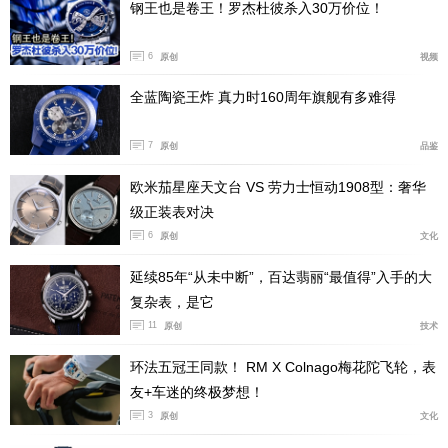
钢王也是卷王！罗杰杜彼杀入30万价位！
6
原创
视频
全蓝陶瓷王炸 真力时160周年旗舰有多难得
7
原创
品鉴
欧米茄星座天文台 VS 劳力士恒动1908型：奢华
级正装表对决
6
原创
文化
延续85年“从未中断”，百达翡丽“最值得”入手的大
复杂表，是它
11
原创
技术
环法五冠王同款！ RM X Colnago梅花陀飞轮，表
友+车迷的终极梦想！
3
原创
文化