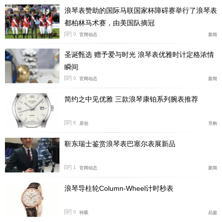
浪琴表赞助的国际马联国家杯障碍赛举行了浪琴表
都柏林马术赛，由美国队摘冠
0
官网动态
新闻
圣诞甄选 赠予爱与时光 浪琴表优雅时计定格浓情
瞬间
0
官网动态
新闻
简约之中见优雅 三款浪琴康铂系列腕表推荐
产品型号:01 733 7730 4157-07 8 24 05PEB
国内公价:RMB 14,800
6
原创
导购
腕表直径:43.5毫米
机芯类型:自动机械
靳东瑞士鉴赏浪琴表巴塞尔表展新品
机芯型号:733
1
官网动态
新闻
表壳材质:多片式不锈钢，单向旋转潜水表圈，抛光墨绿
色陶瓷刻度圈标刻60分钟刻度，0点刻度涂有Super-Lumi
浪琴导柱轮Column-Wheel计时秒表
Nova®夜光材料
防水深度:300米
0
转载
品鉴