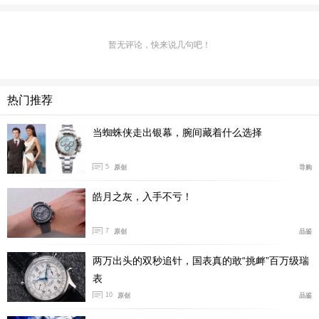
表款详情：
http://www.xbiao.com/oris/61564/
腕表点评：
时尚、个性的绿色盘面设计在近年来大火，诸
多品牌也相继出了带有这个元素的潜水时计。而豪利时此
暂无评论，快来说几句吧！
款腕表，便是其中颇具性价比与美学的代表。多片式不锈
钢表壳与表链，在展现男士阳刚魅力的同时，更赋予腕表
热门推荐
一份纯粹之感。在太阳放射纹的装饰下，墨绿色盘面展现
出渐变的视觉效果，与绿色表圈相同，呈现出表款的整体
当蜘蛛侠走出银幕，腕间藏着什么选择
魅力。内部搭载Oris Cal.733机芯，在保障精准时间指示
的同时，还具备38小时的动力储备。在万元潜水表之中也
5
原创
导购
拥有着较强的竞争力。
皓月之灰，入手不亏！
总结：
今天向大家推荐的三款潜水表，均是万元等级上下
7
原创
品鉴
较为不错的选择，每一枚时计均有着鲜明的外观以及出色
的性能。可以说是颇具性价比的潜水表款，如若喜欢它们
两万出头的双秒追针，国表真的敢“挑衅”百万级瑞
的其中之一，那么不妨多多关注一下吧。（图/文 腕表之
表
家 史谨男）
10
原创
品鉴