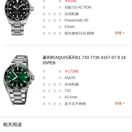
￥6200
价
格：
腕表点评：
雪铁纳新海龟的出现，无疑为性价比的潜水腕
动能 DS ACTION
系
列：
自动机械
机
芯
类
型：
表提供了更多选择。秉承品牌专利双保险技术 (DS Conce
Powermatic 80
机
芯
型
号：
pt)，令全新的表款在可靠性、耐用性和精准性方面再上新
43mm
表
径：
高度。特别是今天介绍的这枚STC纪念款新海龟，无论是
详情 >
缎光修饰316L精钢
表
壳
材
质：
在外观上，亦或性能之上，都是很不错的。沿袭了系列潜
水表的诸多辨识度设计，像拥有“DS”双保险技术的螺旋上
锁防护表冠以及经典的黑色镀层盘面等等，展现出品牌潜
豪利时AQUIS系列01 733 7730 4157-07 8 24
05PEB
水表的独特美学。此外，更加入了绿蓝色元素融入醒目的
￥17200
价
格：
秒针和300米潜水深度标识，令全新的时尚、张扬的的外
AQUIS
系
列：
观，与卓越的内在相融，彰显出色的性价比。
自动机械
机
芯
类
型：
733
机
芯
型
号：
豪利时潜水系列01 733 7730 4157-07 8 24 05PEB腕表
43.5mm
表
径：
详情 >
多片式不锈钢
表
壳
材
质：
相关阅读