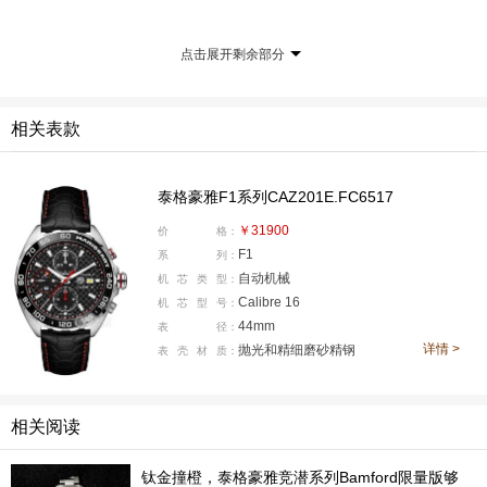
点击展开剩余部分
相关表款
这枚腕表在表壳造型上延续了 F1 系列的经典基础壳形，
熟悉的轮廓既保留了系列标志性的 “竞速感”，又巧妙地通
过细节调整注入了轻松活力的氛围 —— 毕竟《马里奥赛
泰格豪雅F1系列CAZ201E.FC6517
车》本身就是一场充满趣味的竞速运动，这样的设计理念
￥31900
价
格：
恰好与联名主题完美呼应。
F1
系
列：
自动机械
机
芯
类
型：
这枚腕表还隐藏了许多“彩蛋”在细节处，就让我带大家一
Calibre 16
机
芯
型
号：
44mm
表
径：
起慢慢寻宝。先来看盘面，黑灰色的棋盘格饰纹复古感拉
详情 >
抛光和精细磨砂精钢
表
壳
材
质：
满，放大看细节处做的也相当到位，呈现出独特的视觉观
感。
相关阅读
钛金撞橙，泰格豪雅竞潜系列Bamford限量版够