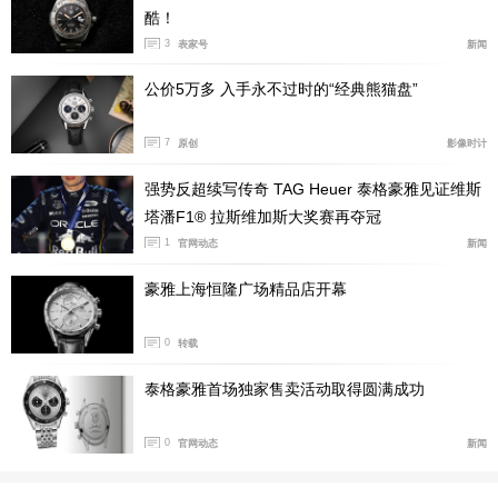
酷！
3
表家号
新闻
公价5万多 入手永不过时的“经典熊猫盘”
7
原创
影像时计
强势反超续写传奇 TAG Heuer 泰格豪雅见证维斯
塔潘F1® 拉斯维加斯大奖赛再夺冠
1
官网动态
新闻
豪雅上海恒隆广场精品店开幕
@大约在冬季 购表作业
0
转载
3时的日历窗，看起来常规，但每五天就会给你不一样的
泰格豪雅首场独家售卖活动取得圆满成功
小惊喜。5 号是能带来无敌效果的星星，10 号是可攻击对
手的蓝龟壳，15 号是加速前进的红蘑菇，20 号是让人打
0
官网动态
新闻
滑的香蕉皮，25 号是追踪目标的红龟壳，30 号则是威力
十足的刺客炮弹，这些小巧思为平淡的日常读时增添了不