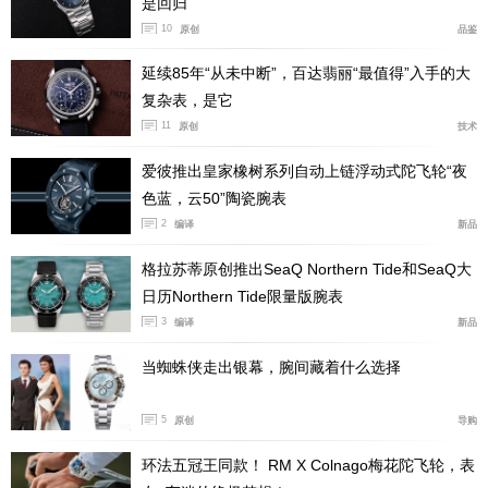
同样采用采用马力欧红，给这枚腕表带来了一份竞速感。
是回归
10
同时，中央盘的秒针也涂为红色漆面，这些红色元素巧妙
原创
品鉴
的点了整个盘面。
延续85年“从未中断”，百达翡丽“最值得”入手的大
复杂表，是它
11
原创
技术
爱彼推出皇家橡树系列自动上链浮动式陀飞轮“夜
色蓝，云50”陶瓷腕表
2
编译
新品
格拉苏蒂原创推出SeaQ Northern Tide和SeaQ大
日历Northern Tide限量版腕表
3
编译
新品
当蜘蛛侠走出银幕，腕间藏着什么选择
5
原创
导购
环法五冠王同款！ RM X Colnago梅花陀飞轮，表