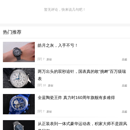
少童趣。
暂无评论，快来说几句吧！
热门推荐
皓月之灰，入手不亏！
7
原创
品鉴
两万出头的双秒追针，国表真的敢“挑衅”百万级瑞
表
10
原创
品鉴
全蓝陶瓷王炸 真力时160周年旗舰有多难得
7
原创
品鉴
再来看9时位置的小秒盘上马力欧驾驶着它的专属赛车，
并且在小秒盘的外圈采用红色。表盘的外圈的分钟刻度圈
从正装表到一体式豪华运动表，积家大师不是跟风