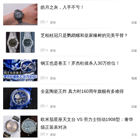
皓月之灰，入手不亏！
7
原创
品鉴
芝柏桂冠只是鹦鹉螺和皇家橡树的完美平替？
汉米尔顿Hamilton全新卡其野战系列36毫米钛金属限
量版腕表随附钛金属表链，搭配带有三个微调装置的折叠
9
原创
品鉴
式表扣，标价1,080瑞郎，折合人民币约8,900元。（图/
文 腕表之家 许朝阳）
钢王也是卷王！罗杰杜彼杀入30万价位！
6
原创
视频
全蓝陶瓷王炸 真力时160周年旗舰有多难得
7
原创
品鉴
欧米茄星座天文台 VS 劳力士恒动1908型：奢华
级正装表对决
6
原创
文化