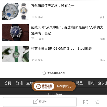
万年历颜值天花板，没有之一
5
原创
技术
延续85年“从未中断”，百达翡丽“最值得”入手的大
复杂表，是它
11
原创
技术
柏莱士推出BR-05 GMT Green Steel腕表
2
编译
新品
正在加载更多内容
首页
资讯
查腕表
论坛
作业
珠宝
明星
排行
查珠
APP内打开
去电脑版
©2026腕表之家 m.xbiao.com
写评论