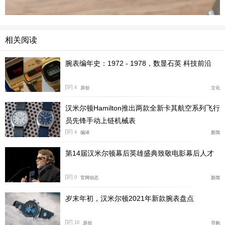
相关阅读
腕表编年史：1972 - 1978，数显石英 科技前沿
4
原创
文化
汉米尔顿Hamilton推出两款全新卡其航空系列飞行
员先锋手动上链机械表
4
编译
新闻
第14届汉米尔顿幕后英雄盛典致敬电影幕后人才
0
官网动态
新闻
岁末年初，汉米尔顿2021年新款腕表盘点
表背采用“半透视”设计，内置H-10自动机芯（也即Po
10
原创
导购