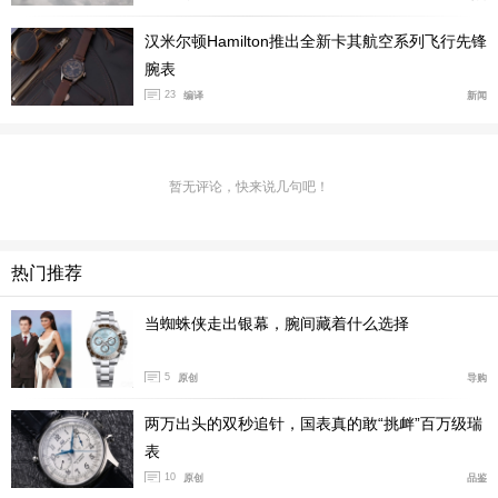
wermatic 80）。该机芯含25颗宝石，振频21,600次/小时
汉米尔顿Hamilton推出全新卡其航空系列飞行先锋
（3赫兹），装配Nivachron抗磁游丝，能够提供长达80小
腕表
时动力储存。
23
编译
新闻
暂无评论，快来说几句吧！
热门推荐
当蜘蛛侠走出银幕，腕间藏着什么选择
5
原创
导购
两万出头的双秒追针，国表真的敢“挑衅”百万级瑞
表
10
原创
品鉴